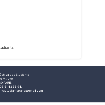
tudiants
échiva des Étudiants
rue Vitruve
0 PARIS.
 06 61 42 33 94.
ivaetudiantsparis@gmail.com