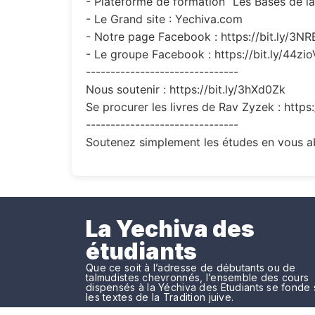
- Plateforme de formation “Les Bases de la 
- Le Grand site : Yechiva.com
- Notre page Facebook : https://bit.ly/3N
- Le groupe Facebook : https://bit.ly/44zi
-------------------------------
Nous soutenir : https://bit.ly/3hXd0Zk
Se procurer les livres de Rav Zyzek : https
-------------------------------
Soutenez simplement les études en vous ab
La Yechiva des
étudiants
Que ce soit à l’adresse de débutants ou de
talmudistes chevronnés, l’ensemble des cours
dispensés à la Yéchiva des Etudiants se fonde 
les textes de la Tradition juive.