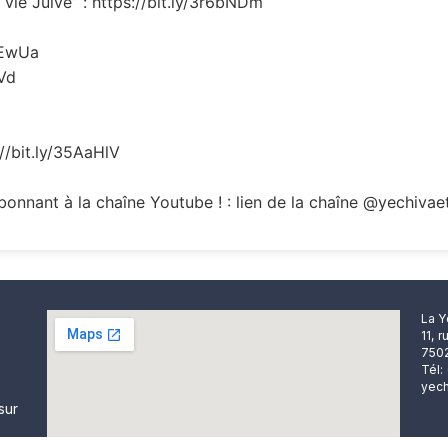
vie Juive” : https://bit.ly/3r6bNDm
REwUa
oVd
://bit.ly/35AaHlV
onnant à la chaîne Youtube ! : lien de la chaîne @yechivae
La Y
11, 
7502
Tél:
yech
sur