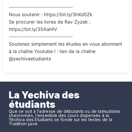
-------------------------------
Nous soutenir : https://bit.ly/3hXd0Zk
Se procurer les livres de Rav Zyzek :
https://bit.ly/35AaHlV
-------------------------------
Soutenez simplement les études en vous abonnant
à la chaîne Youtube ! : lien de la chaîne
@yechivaetudiants
La Yechiva des
étudiants
Que ce soit à l’adresse de débutants ou de talmudistes
chevronnés, l’ensemble des cours dispensés à la
Yéchiva des Etudiants se fonde sur les textes de la
Tradition juive.