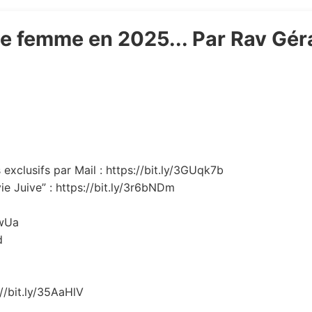
ne femme en 2025... Par Rav Gér
exclusifs par Mail : https://bit.ly/3GUqk7b
ie Juive” : https://bit.ly/3r6bNDm
EwUa
d
://bit.ly/35AaHlV