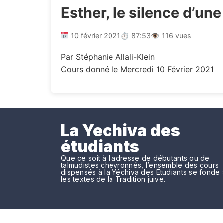
Esther, le silence d’une
10 février 2021
⏱ 87:53
👁 116 vues
Par Stéphanie Allali-Klein
Cours donné le Mercredi 10 Février 2021
La Yechiva des
étudiants
Que ce soit à l’adresse de débutants ou de
talmudistes chevronnés, l’ensemble des cours
dispensés à la Yéchiva des Etudiants se fonde 
les textes de la Tradition juive.