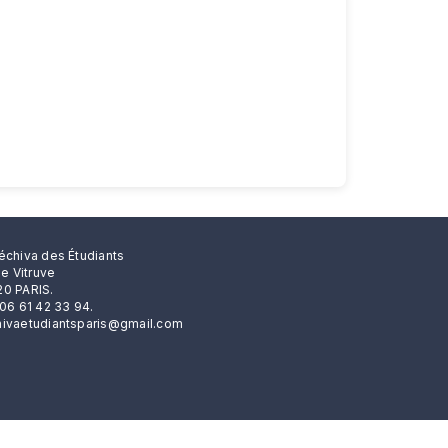
échiva des Étudiants
rue Vitruve
0 PARIS.
 06 61 42 33 94.
ivaetudiantsparis@gmail.com