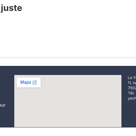
 juste
La Y
11, 
7502
Tél:
yech
sur