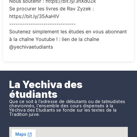
Nous soutenir : https://bit.ly/3hXd0Zk
Se procurer les livres de Rav Zyzek :
https://bit.ly/35AaHlV
-------------------------------
Soutenez simplement les études en vous abonnant
à la chaîne Youtube ! : lien de la chaîne
@yechivaetudiants
La Yechiva des
étudiants
Que ce soit à l’adresse de débutants ou de talmudistes
chevronnés, l’ensemble des cours dispensés à la
Yéchiva des Etudiants se fonde sur les textes de la
Tradition juive.