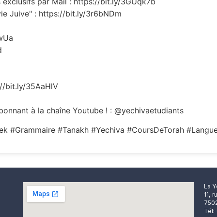
exclusifs par Mail : https://bit.ly/3GUqk7b
ie Juive" : https://bit.ly/3r6bNDm
EwUa
d
://bit.ly/35AaHlV
onnant à la chaîne Youtube ! : @yechivaetudiants
zek #Grammaire #Tanakh #Yechiva #CoursDeTorah #Langu
La Y
11, 
7502
Tél: