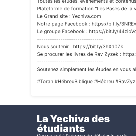
Toutes les études, évènements et contenus 
Plateforme de formation "Les Bases de la v
Le Grand site : Yechiva.com
Notre page Facebook : https://bit.ly/3NR
Le groupe Facebook : https://bit.ly/44zioV
-------------------------------
Nous soutenir : https://bit.ly/3hXd0Zk
Se procurer les livres de Rav Zyzek : https
-------------------------------
Soutenez simplement les études en vous ab
#Torah #HébreuBiblique #Hébreu #RavZy
La Yechiva des
étudiants
Que ce soit à l’adresse de débutants ou de