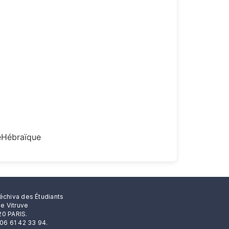
eHébraïque
échiva des Étudiants
rue Vitruve
0 PARIS.
 06 61 42 33 94.