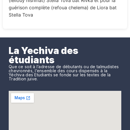
(leilouy nishmat) Stella Tova bat Rivka et pour la
guérison complète (refoua chelema) de Liora bat
Stella Tova
La Yechiva des
étudiants
Que ce soit à l’adresse de débutants ou de talmudistes
chevronnés, l’ensemble des cours dispensés à la
Yéchiva des Etudiants se fonde sur les textes de la
Tradition juive.