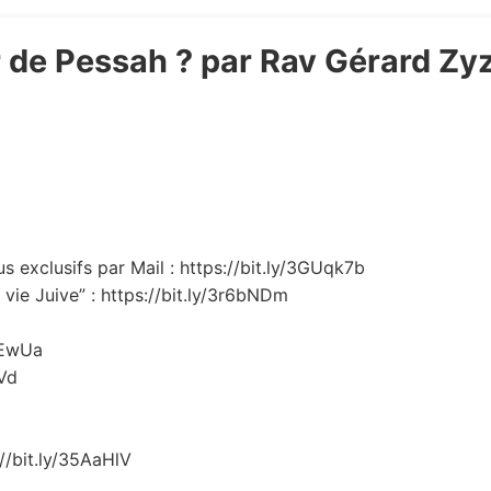
 de Pessah ? par Rav Gérard Zy
 exclusifs par Mail : https://bit.ly/3GUqk7b
vie Juive” : https://bit.ly/3r6bNDm
REwUa
oVd
://bit.ly/35AaHlV