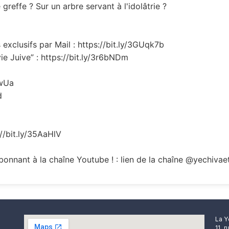
 greffe ? Sur un arbre servant à l'idolâtrie ?
exclusifs par Mail : https://bit.ly/3GUqk7b
ie Juive” : https://bit.ly/3r6bNDm
EwUa
d
://bit.ly/35AaHlV
onnant à la chaîne Youtube ! : lien de la chaîne @yechivae
La Y
11, 