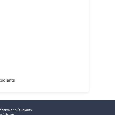
tudiants
échiva des Étudiants
rue Vitruve