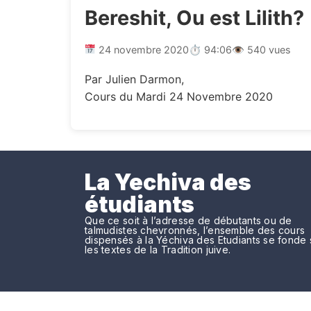
Bereshit, Ou est Lilith?
24 novembre 2020
⏱ 94:06
👁 540 vues
Par Julien Darmon,
Cours du Mardi 24 Novembre 2020
La Yechiva des
étudiants
Que ce soit à l’adresse de débutants ou de
talmudistes chevronnés, l’ensemble des cours
dispensés à la Yéchiva des Etudiants se fonde 
les textes de la Tradition juive.