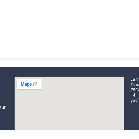
La Y
11, 
7502
Tél:
yech
sur