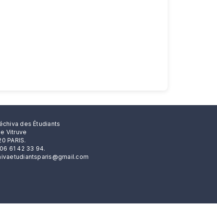
échiva des Étudiants
rue Vitruve
0 PARIS.
 06 61 42 33 94.
ivaetudiantsparis@gmail.com