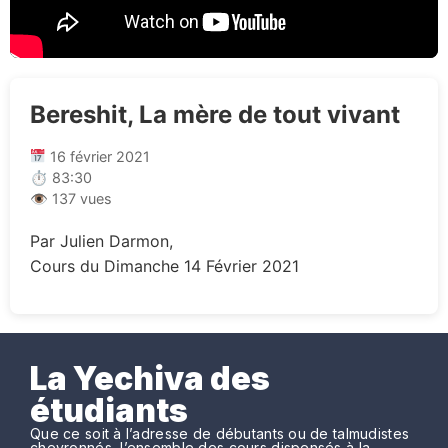
Bereshit, La mère de tout vivant
16 février 2021
⏱ 83:30
👁 137 vues
Par Julien Darmon,
Cours du Dimanche 14 Février 2021
La Yechiva des
étudiants
Que ce soit à l’adresse de débutants ou de talmudistes
chevronnés, l’ensemble des cours dispensés à la