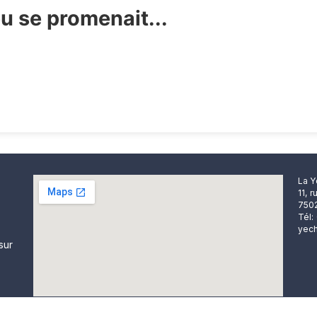
eu se promenait...
La Y
11, 
7502
Tél:
yech
sur