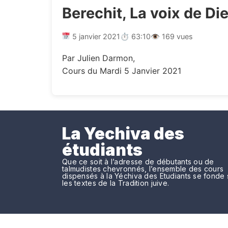
Berechit, La voix de Di
5 janvier 2021
⏱ 63:10
👁 169 vues
Par Julien Darmon,
Cours du Mardi 5 Janvier 2021
La Yechiva des
étudiants
Que ce soit à l’adresse de débutants ou de
talmudistes chevronnés, l’ensemble des cours
dispensés à la Yéchiva des Etudiants se fonde 
les textes de la Tradition juive.