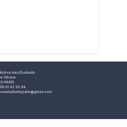
échiva des Étudiants
rue Vitruve
0 PARIS.
 06 61 42 33 94.
ivaetudiantsparis@gmail.com