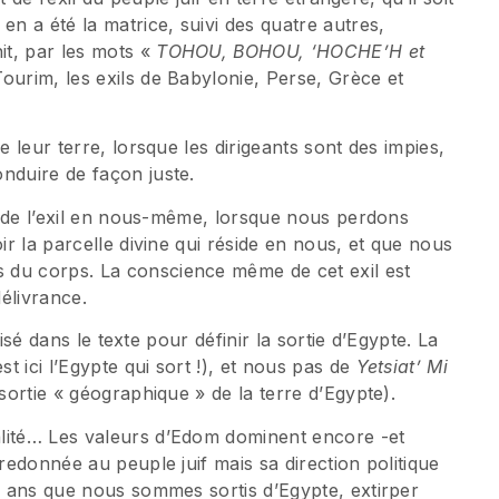
 a été la matrice, suivi des quatre autres,
t, par les mots «
TOHOU, BOHOU, ‘HOCHE’H et
Tourim, les exils de Babylonie, Perse, Grèce et
e leur terre, lorsque les dirigeants sont des impies,
nduire de façon juste.
it de l’exil en nous-même, lorsque nous perdons
ir la parcelle divine qui réside en nous, et que nous
 du corps. La conscience même de cet exil est
délivrance.
ilisé dans le texte pour définir la sortie d’Egypte. La
st ici l’Egypte qui sort !), et nous pas de
Yetsiat’ Mi
 sortie « géographique » de la terre d’Egypte).
alité… Les valeurs d’Edom dominent encore -et
 redonnée au peuple juif mais sa direction politique
00 ans que nous sommes sortis d’Egypte, extirper