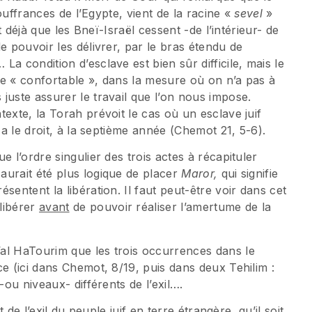
souffrances de l’Egypte, vient de la racine «
sevel
»
it déjà que les Bneï-Israël cessent -de l’intérieur- de
e pouvoir les délivrer, par le bras étendu de
a condition d’esclave est bien sûr difficile, mais le
tre « confortable », dans la mesure où on n’a pas à
juste assurer le travail que l’on nous impose.
exte, la Torah prévoit le cas où un esclave juif
 a le droit, à la septième année (Chemot 21, 5-6).
e l’ordre singulier des trois actes à récapituler
l aurait été plus logique de placer
Maror,
qui signifie
résentent la libération. Il faut peut-être voir dans cet
libérer
avant
de pouvoir réaliser l’amertume de la
al HaTourim que les trois occurrences dans le
nce (ici dans Chemot, 8/19, puis dans deux Tehilim :
-ou niveaux- différents de l’exil….
t de l’exil du peuple juif en terre étrangère, qu’il soit