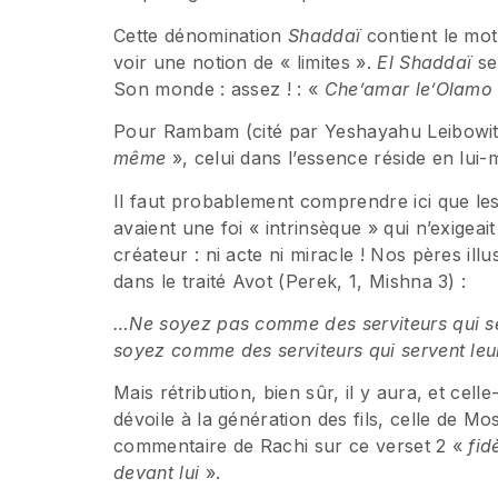
Cette dénomination
Shaddaï
contient le mot
voir une notion de « limites ».
El Shadda
ï
ser
Son monde : assez ! : «
Che’
amar le’Olam
Pour Rambam (cité par Yeshayahu Leibowi
même
», celui dans l’essence réside en lui
Il faut probablement comprendre ici que les
avaient une foi « intrinsèque » qui n’exigea
créateur : ni acte ni miracle ! Nos pères il
dans le traité Avot (Perek, 1, Mishna 3) :
…Ne soyez pas comme des serviteurs qui ser
soyez comme des serviteurs qui servent leur
Mais rétribution, bien sûr, il y aura, et cell
dévoile à la génération des fils, celle de Mo
commentaire de Rachi sur ce verset 2 «
fid
devant lui
».