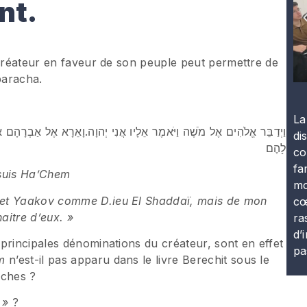
nt.
 créateur en faveur de son peuple peut permettre de
paracha.
La
וַיְדַבֵּר אֱלֹהִים אֶל מֹשֶׁה וַיֹּאמֶר אֵלָיו אֲנִי יְהוָה.וָאֵרָא אֶל אַבְרָהָם אֶל 
di
לָהֶם
co
fa
e suis Ha’Chem
mo
 et Yaakov comme D.ieu El Shaddaï, mais de mon
cœ
aitre d’eux. »
ra
d’
principales dénominations du créateur, sont en effet
pa
m
n’est-il pas apparu dans le livre Berechit sous le
rches ?
ï »
?