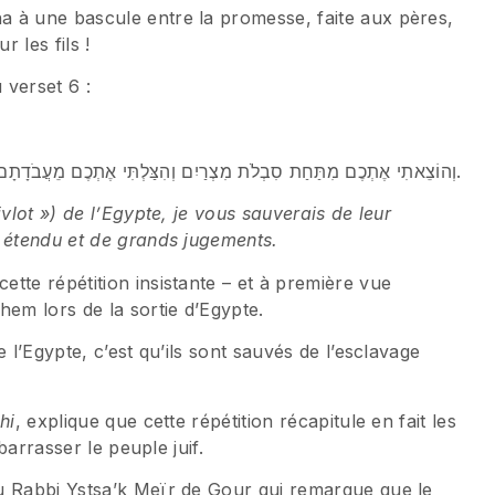
 à une bascule entre la promesse, faite aux pères,
 les fils !
 verset 6 :
…וְהוֹצֵאתִי אֶתְכֶם מִתַּחַת סִבְלֹת מִצְרַיִם וְהִצַּלְתִּי אֶתְכֶם מֵעֲבֹדָתָם וְגָאַלְתִּי אֶתְכֶם בִּזְרוֹעַ נְטוּיָה וּבִשְׁפָטִים גְּדֹלִים.
ivlot ») de l’Egypte, je vous sauverais de leur
s étendu et de grands jugements.
tte répétition insistante – et à première vue
m lors de la sortie d’Egypte.
 l’Egypte, c’est qu’ils sont sauvés de l’esclavage
hi
, explique que cette répétition récapitule en fait les
ébarrasser le peuple juif.
u Rabbi Ystsa’k Meïr de Gour qui remarque que le