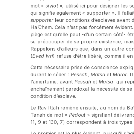
mot «
sivlot
», utilisé ici pour désigner les 
qui signifie également « supporter ». Il falla
supporter
leur conditions d’esclaves avant d
Ha’Chem. Cela n’est pas forcément évident… L
piège est qu’elle peut -d’un certain côté- ê
se préoccuper de sa propre existence, mais 
Rappelons d’ailleurs que, dans un autre cont
(
Eved Ivri
) refuse d’être libéré, comme il en
Cette nécessaire prise de conscience expliqu
durant le séder :
Pessah
,
Matsa
et
Maror
. I
l’amertume, avant
Pessah
et
Matsa
, qui rep
enchaînement paradoxal la nécessité de se 
condition d’esclave.
Le Rav Ittah ramène ensuite, au nom du Ba’
Tanah de mot «
Pédout
» signifiant délivra
11, 9 et 130, 7) correspondent à trois types 
Le premier est le plus évident, puisqu’il s’agi