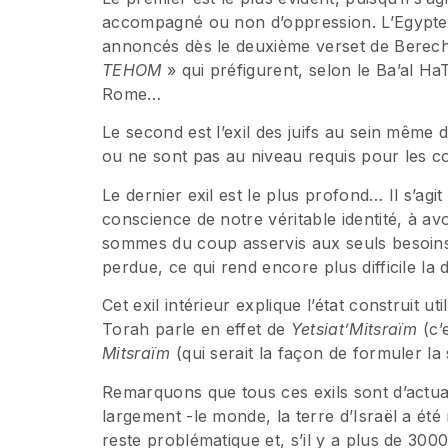
accompagné ou non d’oppression. L’Egypte en
annoncés dès le deuxième verset de Berechi
TEHOM
» qui préfigurent, selon le Ba’al Ha
Rome…
Le second est l’exil des juifs au sein même d
ou ne sont pas au niveau requis pour les co
Le dernier exil est le plus profond… Il s’ag
conscience de notre véritable identité, à avo
sommes du coup asservis aux seuls besoins
perdue, ce qui rend encore plus difficile la 
Cet exil intérieur explique l’état construit ut
Torah parle en effet de
Yetsiat’Mitsraïm
(c’e
Mitsra
ï
m
(qui serait la façon de formuler la
Remarquons que tous ces exils sont d’actu
largement -le monde, la terre d’Israël a été
reste problématique et, s’il y a plus de 30