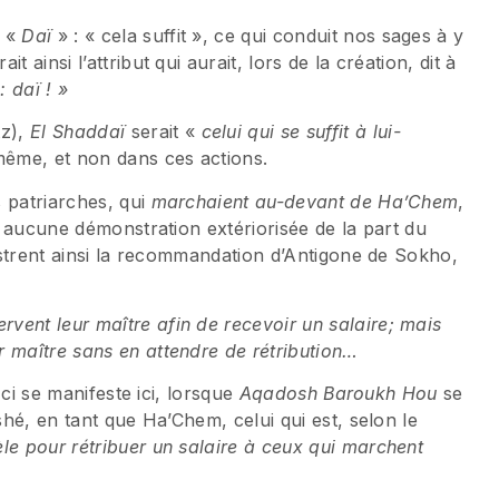
 «
Daï
» : « cela suffit », ce qui conduit nos sages à y
ait ainsi l’attribut qui aurait, lors de la création, dit à
o
: da
ï
! »
tz),
El Shaddaï
serait «
celui qui se suffit à lui-
-même, et non dans ces actions.
 patriarches, qui
marchaient au-devant de Ha’Chem
,
it aucune démonstration extériorisée de la part du
lustrent ainsi la recommandation d’Antigone de Sokho,
vent leur maître afin de recevoir un salaire; mais
 maître sans en attendre de rétribution…
e-ci se manifeste ici, lorsque
Aqadosh Baroukh Hou
se
shé, en tant que Ha’Chem, celui qui est, selon le
èle pour rétribuer un salaire à ceux qui marchent