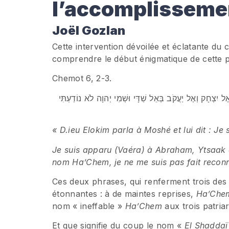
l’accomplisseme
Joël Gozlan
Cette intervention dévoilée et éclatante du
comprendre le début énigmatique de cette 
Chemot 6, 2-3.
יִצְחָק וְאֶל יַעֲקֹב בְּאֵל שַׁדָּי וּשְׁמִי יְהוָה לֹא נוֹדַעְתִּי
« D.ieu Elokim parla à Moshé et lui dit : J
Je suis apparu (Vaéra) à Abraham, Ytsaak
nom Ha’Chem, je ne me suis pas fait reconn
Ces deux phrases, qui renferment trois des 
étonnantes : à de maintes reprises,
Ha’Che
nom « ineffable »
Ha’Chem
aux trois patria
Et que signifie du coup le nom «
El Shadda