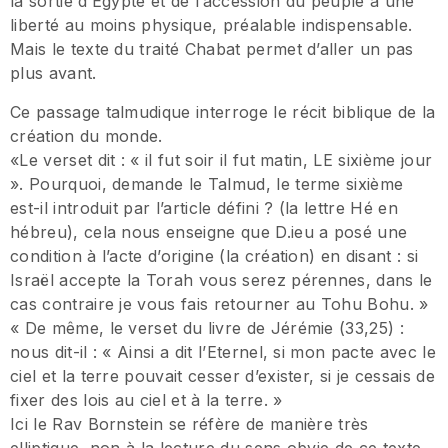
la sortie d’Egypte et de l’accession du peuple à une
liberté au moins physique, préalable indispensable.
Mais le texte du traité Chabat permet d’aller un pas
plus avant.
Ce passage talmudique interroge le récit biblique de la
création du monde.
«Le verset dit : « il fut soir il fut matin, LE sixième jour
». Pourquoi, demande le Talmud, le terme sixième
est-il introduit par l’article défini ? (la lettre Hé en
hébreu), cela nous enseigne que D.ieu a posé une
condition à l’acte d’origine (la création) en disant : si
Israël accepte la Torah vous serez pérennes, dans le
cas contraire je vous fais retourner au Tohu Bohu. »
« De même, le verset du livre de Jérémie (33,25) :
nous dit-il : « Ainsi a dit l’Eternel, si mon pacte avec le
ciel et la terre pouvait cesser d’exister, si je cessais de
fixer des lois au ciel et à la terre. »
Ici le Rav Bornstein se réfère de manière très
elliptique, non à la lecture du sens obvie de ce texte