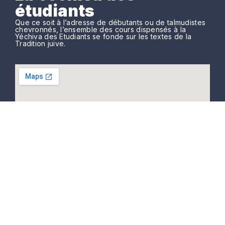
étudiants
Que ce soit à l’adresse de débutants ou de talmudistes
chevronnés, l’ensemble des cours dispensés à la
Yéchiva des Etudiants se fonde sur les textes de la
Tradition juive.
La Yéchiva des Étudiants
11, rue Vitruve
75020 PARIS.
Tél: 06 61 42 33 94.
yechivaetudiantsparis@gmail.com