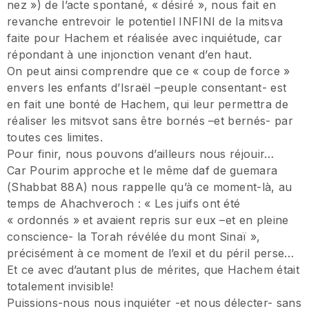
nez ») de l’acte spontané, « désiré », nous fait en
revanche entrevoir le potentiel INFINI de la mitsva
faite pour Hachem et réalisée avec inquiétude, car
répondant à une injonction venant d’en haut.
On peut ainsi comprendre que ce « coup de force »
envers les enfants d’Israël –peuple consentant- est
en fait une bonté de Hachem, qui leur permettra de
réaliser les mitsvot sans être bornés –et bernés- par
toutes ces limites.
Pour finir, nous pouvons d’ailleurs nous réjouir…
Car Pourim approche et le même daf de guemara
(Shabbat 88A) nous rappelle qu’à ce moment-là, au
temps de Ahachveroch : « Les juifs ont été
« ordonnés » et avaient repris sur eux –et en pleine
conscience- la Torah révélée du mont Sinaï »,
précisément à ce moment de l’exil et du péril perse…
Et ce avec d’autant plus de mérites, que Hachem était
totalement invisible!
Puissions-nous nous inquiéter -et nous délecter- sans