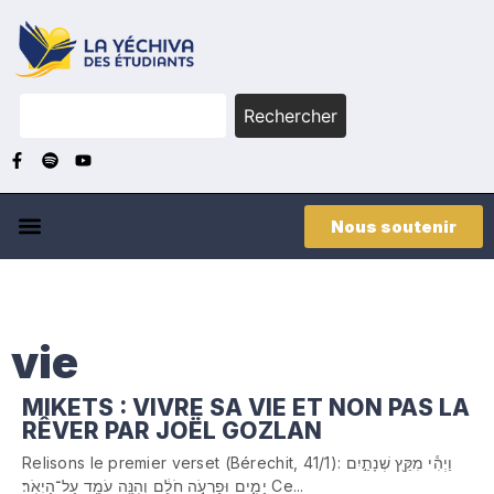
Rechercher
Nous soutenir
vie
MIKETS : VIVRE SA VIE ET NON PAS LA
RÊVER PAR JOËL GOZLAN
Relisons le premier verset (Bérechit, 41/1): וַיְהִ֕י מִקֵּ֖ץ שְׁנָתַ֣יִם
יָמִ֑ים וּפַרְעֹ֣ה חֹלֵ֔ם וְהִנֵּ֖ה עֹמֵ֥ד עַל־הַיְאֹֽר׃ Ce...