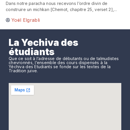
Dans notre paracha nous recevons l’ordre divin de
construire un michkan [Chemot, chapitre 25, verset 2],...
Yoël Elgrabli
La Yechiva des
étudiants
Que ce soit à l’adresse de débutants ou de talmudistes
chevronnés, l’ensemble des cours dispensés à la
Yéchiva des Etudiants se fonde sur les textes de la
Tradition juive.