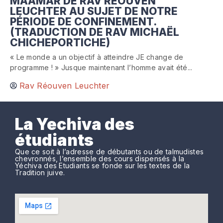
MAAMAR DE RAV RÉOUVEN
LEUCHTER AU SUJET DE NOTRE
PÉRIODE DE CONFINEMENT.
(TRADUCTION DE RAV MICHAËL
CHICHEPORTICHE)
« Le monde a un objectif à atteindre JE change de
programme ! » Jusque maintenant l’homme avait été...
Rav Réouven Leuchter
La Yechiva des
étudiants
Que ce soit à l’adresse de débutants ou de talmudistes
chevronnés, l’ensemble des cours dispensés à la
Yéchiva des Etudiants se fonde sur les textes de la
Tradition juive.