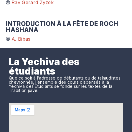
Rav Gerard Zyzek
INTRODUCTION À LA FÊTE DE ROCH
HASHANA
A. Bibas
La Yechiva des
étudiants
Que ce soit à l’adresse de débutants ou de talmudistes
chevronnés, l’ensemble des cours dispensés à la
Yéchiva des Etudiants se fonde sur les textes de la
Tradition juive.