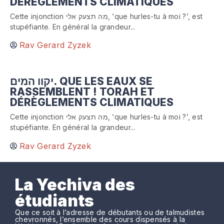
DÉRÈGLEMENTS CLIMATIQUES
Cette injonction מה תצעק אלי, ‘que hurles-tu à moi ?’, est
stupéfiante. En général la grandeur...
Rav Gerard Zyzek
יקוו המים. QUE LES EAUX SE
RASSEMBLENT ! TORAH ET
DÉRÈGLEMENTS CLIMATIQUES
Cette injonction מה תצעק אלי, ‘que hurles-tu à moi ?’, est
stupéfiante. En général la grandeur...
Rav Gerard Zyzek
La Yechiva des
étudiants
Que ce soit à l’adresse de débutants ou de talmudistes
chevronnés, l’ensemble des cours dispensés à la