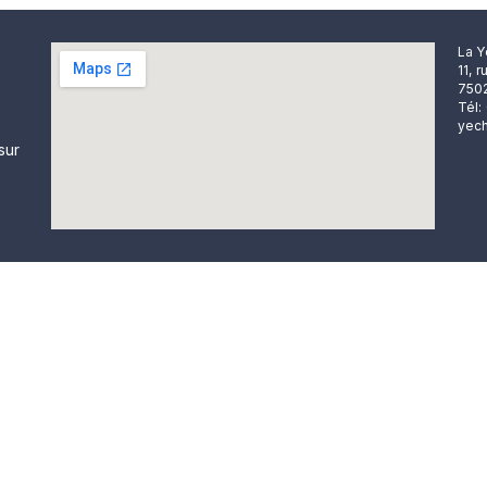
La Y
11, 
7502
Tél:
yech
sur