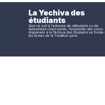
La Yechiva des
étudiants
Que ce soit à l’adresse de débutants ou de
talmudistes chevronnés, l’ensemble des cours
dispensés à la Yéchiva des Etudiants se fonde 
les textes de la Tradition juive.