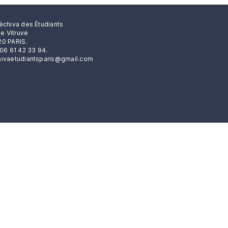
échiva des Étudiants
rue Vitruve
0 PARIS.
 06 61 42 33 94.
ivaetudiantsparis@gmail.com