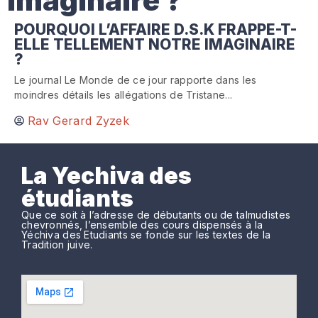
imaginaire ?
POURQUOI L’AFFAIRE D.S.K FRAPPE-T-
ELLE TELLEMENT NOTRE IMAGINAIRE
?
Le journal Le Monde de ce jour rapporte dans les
moindres détails les allégations de Tristane...
Rav Gerard Zyzek
La Yechiva des
étudiants
Que ce soit à l’adresse de débutants ou de talmudistes
chevronnés, l’ensemble des cours dispensés à la
Yéchiva des Etudiants se fonde sur les textes de la
Tradition juive.