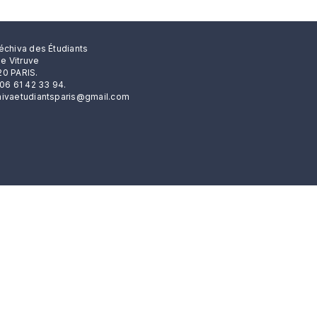
échiva des Étudiants
rue Vitruve
0 PARIS.
 06 61 42 33 94.
ivaetudiantsparis@gmail.com