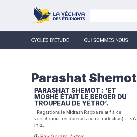
CYCLES D’ÉTUDE
QUI SOMMES NOUS
Parashat Shemot
PARASHAT SHEMOT : ‘ET
MOSHÉ ÉTAIT LE BERGER DU
TROUPEAU DE YÉTRO’.
Regardons le Midrash Rabba relatif à ce
verset (nous en donnons notre traduction) : ולמי
בוחן...
Rav Gerard Zyzek