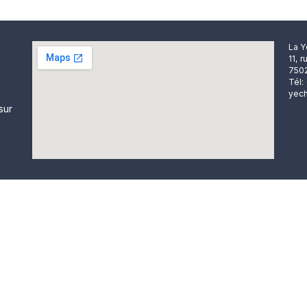
La Y
11, 
7502
Tél:
yech
sur