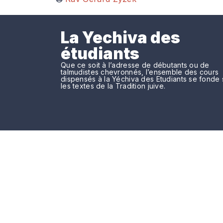
La Yechiva des
étudiants
Que ce soit à l’adresse de débutants ou de
talmudistes chevronnés, l’ensemble des cours
dispensés à la Yéchiva des Etudiants se fonde 
les textes de la Tradition juive.