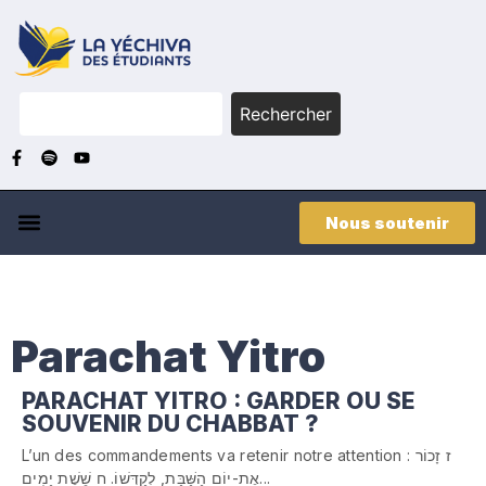
Rechercher
Nous soutenir
Parachat Yitro
PARACHAT YITRO : GARDER OU SE
SOUVENIR DU CHABBAT ?
L’un des commandements va retenir notre attention : ז זָכוֹר
אֶת-יוֹם הַשַּׁבָּת, לְקַדְּשׁוֹ. ח שֵׁשֶׁת יָמִים...