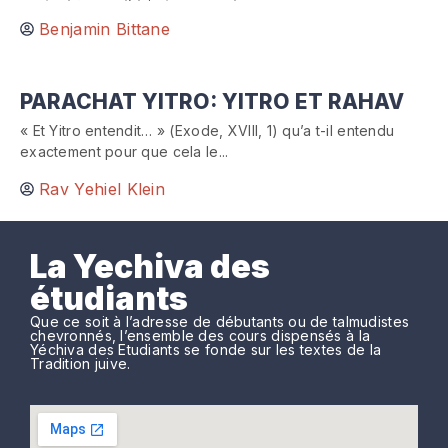
Benjamin Bittane
PARACHAT YITRO: YITRO ET RAHAV
« Et Yitro entendit… » (Exode, XVIII, 1) qu’a t-il entendu
exactement pour que cela le...
Rav Yehiel Klein
La Yechiva des
étudiants
Que ce soit à l’adresse de débutants ou de talmudistes
chevronnés, l’ensemble des cours dispensés à la
Yéchiva des Etudiants se fonde sur les textes de la
Tradition juive.