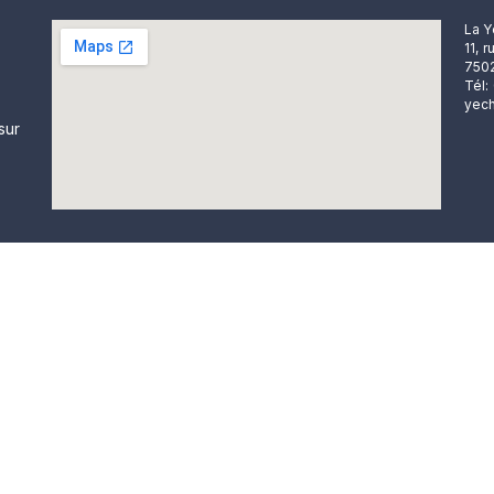
La Y
11, 
7502
Tél:
yech
sur