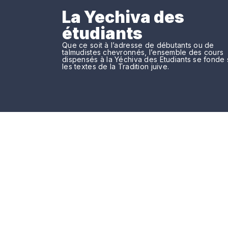
La Yechiva des
étudiants
Que ce soit à l’adresse de débutants ou de
talmudistes chevronnés, l’ensemble des cours
dispensés à la Yéchiva des Etudiants se fonde 
les textes de la Tradition juive.