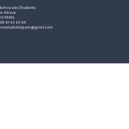
échiva des Étudiants
rue Vitruve
0 PARIS.
 06 61 42 33 94.
ivaetudiantsparis@gmail.com