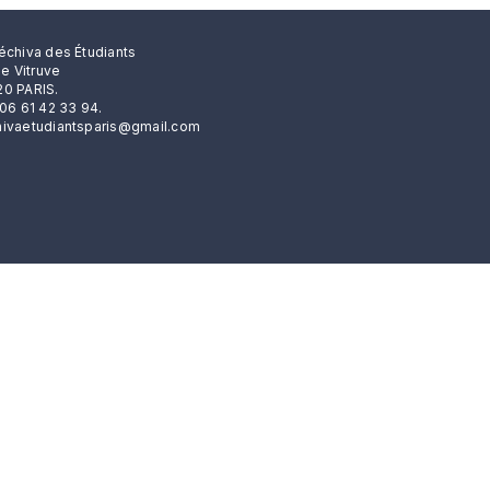
échiva des Étudiants
rue Vitruve
0 PARIS.
 06 61 42 33 94.
ivaetudiantsparis@gmail.com