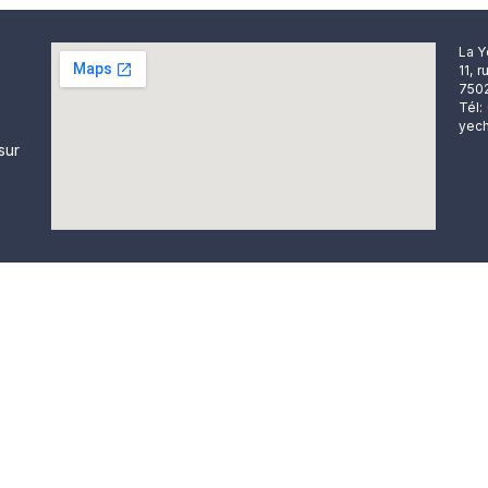
La Y
11, 
7502
Tél:
yech
sur