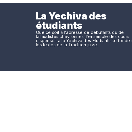
La Yechiva des
étudiants
Que ce soit à l’adresse de débutants ou de
talmudistes chevronnés, l’ensemble des cours
dispensés à la Yéchiva des Etudiants se fonde 
les textes de la Tradition juive.