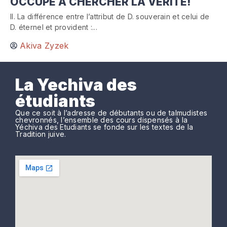
OCCUPÉ À CHERCHER LA VÉRITÉ!
II. La différence entre l’attribut de D. souverain et celui de
D. éternel et provident :...
Akiva Zyzek
La Yechiva des
étudiants
Que ce soit à l’adresse de débutants ou de talmudistes
chevronnés, l’ensemble des cours dispensés à la
Yéchiva des Etudiants se fonde sur les textes de la
Tradition juive.