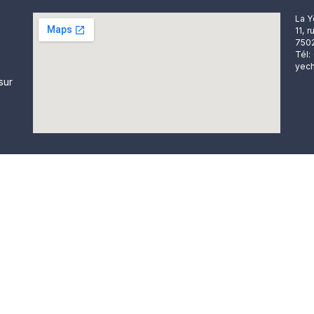
La Y
11, 
7502
Tél:
yech
sur