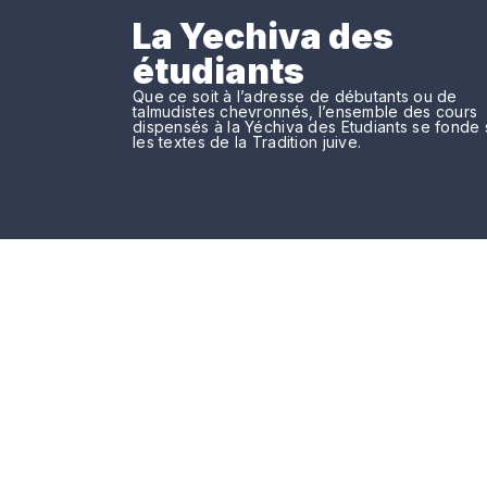
La Yechiva des
étudiants
Que ce soit à l’adresse de débutants ou de
talmudistes chevronnés, l’ensemble des cours
dispensés à la Yéchiva des Etudiants se fonde 
les textes de la Tradition juive.