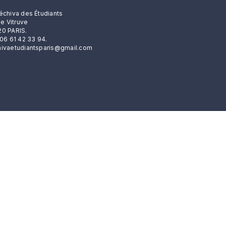
échiva des Étudiants
rue Vitruve
0 PARIS.
 06 61 42 33 94.
ivaetudiantsparis@gmail.com