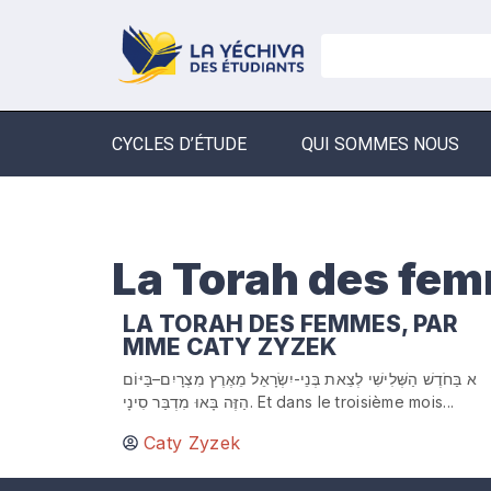
CYCLES D’ÉTUDE
QUI SOMMES NOUS
La Torah des fe
LA TORAH DES FEMMES, PAR
MME CATY ZYZEK
א בַּחֹדֶשׁ הַשְּׁלִישִׁי לְצֵאת בְּנֵי-יִשְׂרָאֵל מֵאֶרֶץ מִצְרָיִם–בַּיּוֹם
הַזֶּה בָּאוּ מִדְבַּר סִינָי. Et dans le troisième mois...
Caty Zyzek