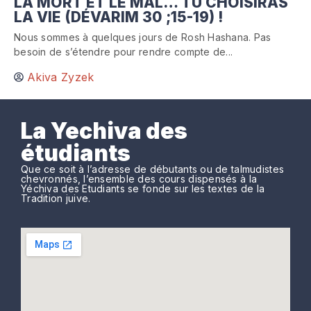
LA MORT ET LE MAL… TU CHOISIRAS
LA VIE (DÉVARIM 30 ;15-19) !
Nous sommes à quelques jours de Rosh Hashana. Pas
besoin de s’étendre pour rendre compte de...
Akiva Zyzek
La Yechiva des
étudiants
Que ce soit à l’adresse de débutants ou de talmudistes
chevronnés, l’ensemble des cours dispensés à la
Yéchiva des Etudiants se fonde sur les textes de la
Tradition juive.