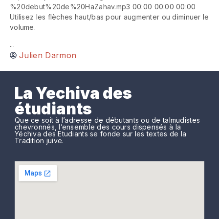
%20debut%20de%20HaZahav.mp3 00:00 00:00 00:00
Utilisez les flèches haut/bas pour augmenter ou diminuer le
volume.
...
Julien Darmon
La Yechiva des
étudiants
Que ce soit à l’adresse de débutants ou de talmudistes
chevronnés, l’ensemble des cours dispensés à la
Yéchiva des Etudiants se fonde sur les textes de la
Tradition juive.