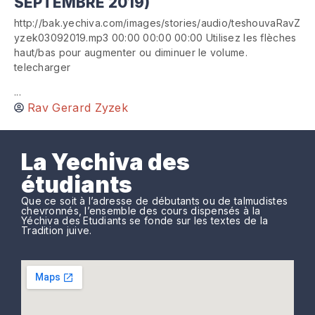
SEPTEMBRE 2019)
http://bak.yechiva.com/images/stories/audio/teshouvaRavZ
yzek03092019.mp3 00:00 00:00 00:00 Utilisez les flèches
haut/bas pour augmenter ou diminuer le volume.
telecharger
...
Rav Gerard Zyzek
La Yechiva des
étudiants
Que ce soit à l’adresse de débutants ou de talmudistes
chevronnés, l’ensemble des cours dispensés à la
Yéchiva des Etudiants se fonde sur les textes de la
Tradition juive.