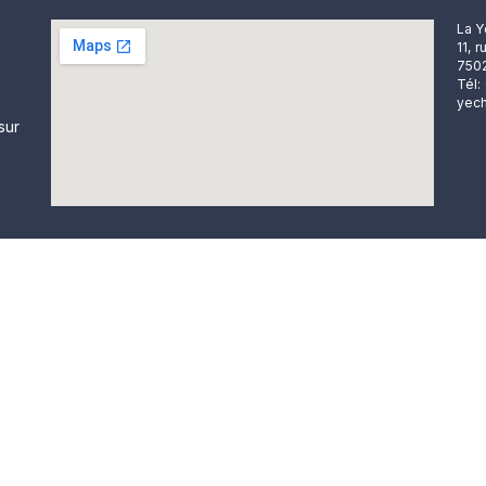
La Y
11, 
7502
Tél:
yech
sur