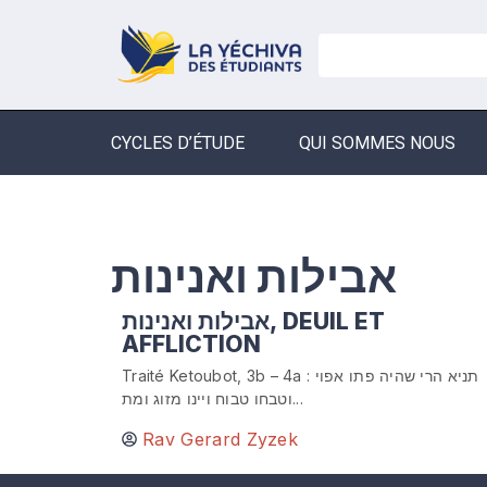
CYCLES D’ÉTUDE
QUI SOMMES NOUS
אבילות ואנינות
אבילות ואנינות, DEUIL ET
AFFLICTION
Traité Ketoubot, 3b – 4a : תניא הרי שהיה פתו אפוי
וטבחו טבוח ויינו מזוג ומת...
Rav Gerard Zyzek