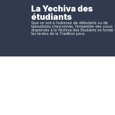
La Yechiva des
étudiants
Que ce soit à l’adresse de débutants ou de
talmudistes chevronnés, l’ensemble des cours
dispensés à la Yéchiva des Etudiants se fonde 
les textes de la Tradition juive.