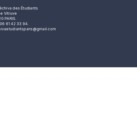
échiva des Étudiants
rue Vitruve
0 PARIS.
 06 61 42 33 94.
ivaetudiantsparis@gmail.com