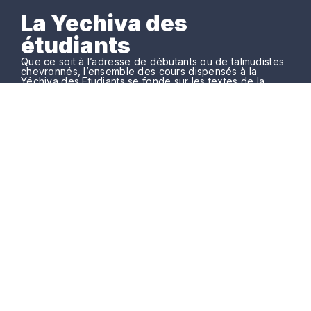
La Yechiva des
étudiants
Que ce soit à l’adresse de débutants ou de talmudistes
chevronnés, l’ensemble des cours dispensés à la
Yéchiva des Etudiants se fonde sur les textes de la
Tradition juive.
La Yéchiva des Étudiants
11, rue Vitruve
75020 PARIS.
Tél: 06 61 42 33 94.
yechivaetudiantsparis@gmail.com