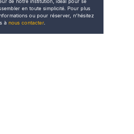
ur de notre institution, idéal pour se
ssembler en toute simplicité. Pour plus
informations ou pour réserver, n’hésitez
s à
nous contacter
.