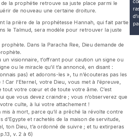
cœ
 la prophétie retrouve sa juste place parmi le
ra
quérir de nouveau une certaine droiture.
d’
la prière de la prophétesse Hannah, qui fait partie
pa
s le Talmud, sera modèle pour retrouver la juste
u prophète. Dans la Paracha Ree, Dieu demande de
 prophète.
u un visionnaire, t’offrant pour caution un signe ou
gne ou le miracle qu’il t’a annoncé, en disant :
nnais pas) et adorons-les », tu n’écouteras pas les
! Car l’Eternel, votre Dieu, vous met à l’épreuve,
e tout votre cœur et de toute votre âme. C’est
st lui que vous devez craindre ; vous n’observerez que
 votre culte, à lui votre attachement !
 mis à mort, parce qu’il a prêché la révolte contre
ays d’Egypte et rachetés de la maison de servitude,
el, ton Dieu, t’a ordonné de suivre ; et tu extirperas
p.13, v. 2 à 6)