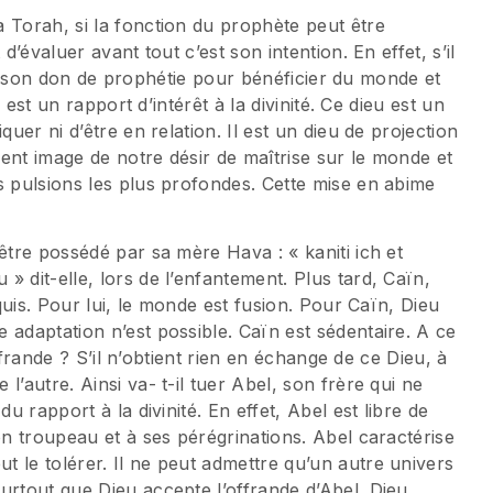
 Torah, si la fonction du prophète peut être
d’évaluer avant tout c’est son intention. En effet, s’il
ilise son don de prophétie pour bénéficier du monde et
, est un rapport d’intérêt à la divinité. Ce dieu est un
quer ni d’être en relation. Il est un dieu de projection
ent image de notre désir de maîtrise sur le monde et
s pulsions les plus profondes. Cette mise en abime
être possédé par sa mère Hava : « kaniti ich et
 dit-elle, lors de l’enfantement. Plus tard, Caïn,
cquis. Pour lui, le monde est fusion. Pour Caïn, Dieu
 adaptation n’est possible. Caïn est sédentaire. A ce
 offrande ? S’il n’obtient rien en échange de ce Dieu, à
’autre. Ainsi va- t-il tuer Abel, son frère qui ne
u rapport à la divinité. En effet, Abel est libre de
on troupeau et à ses pérégrinations. Abel caractérise
 le tolérer. Il ne peut admettre qu’un autre univers
urtout que Dieu accepte l’offrande d’Abel. Dieu