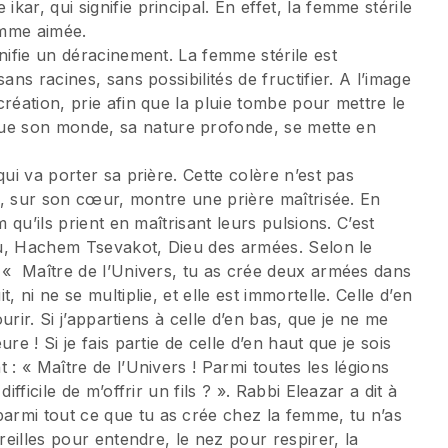
ar, qui signifie principal. En effet, la femme stérile
femme aimée.
nifie un déracinement. La femme stérile est
ans racines, sans possibilités de fructifier. A l’image
réation, prie afin que la pluie tombe pour mettre le
e son monde, sa nature profonde, se mette en
qui va porter sa prière. Cette colère n’est pas
ba, sur son cœur, montre une prière maîtrisée. En
 qu’ils prient en maîtrisant leurs pulsions. C’est
ieu, Hachem Tsevakot, Dieu des armées. Selon le
: « Maître de l’Univers, tu as crée deux armées dans
 ni ne se multiplie, et elle est immortelle. Celle d’en
ourir. Si j’appartiens à celle d’en bas, que je ne me
re ! Si je fais partie de celle d’en haut que je sois
 : « Maître de l’Univers ! Parmi toutes les légions
fficile de m’offrir un fils ? ». Rabbi Eleazar a dit à
rmi tout ce que tu as crée chez la femme, tu n’as
reilles pour entendre, le nez pour respirer, la