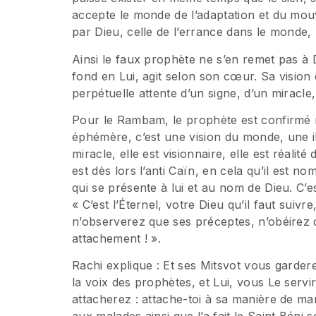
accepte le monde de l’adaptation et du mou
par Dieu, celle de l’errance dans le monde, 
Ainsi le faux prophète ne s’en remet pas à D
fond en Lui, agit selon son cœur. Sa vision 
perpétuelle attente d’un signe, d’un miracl
Pour le Rambam, le prophète est confirmé n
éphémère, c’est une vision du monde, une il
miracle, elle est visionnaire, elle est réal
est dès lors l’anti Caïn, en cela qu’il est no
qui se présente à lui et au nom de Dieu. C’es
« C’est l’Éternel, votre Dieu qu’il faut suiv
n’observerez que ses préceptes, n’obéirez qu
attachement ! ».
Rachi explique : Et ses Mitsvot vous garder
la voix des prophètes, et Lui, vous Le servi
attacherez : attache-toi à sa manière de man