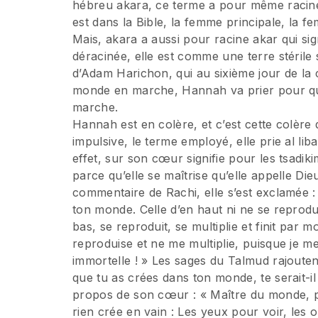
hébreu akara, ce terme a pour même racine ik
est dans la Bible, la femme principale, la 
Mais, akara a aussi pour racine akar qui sig
déracinée, elle est comme une terre stérile s
d’Adam Harichon, qui au sixième jour de la c
monde en marche, Hannah va prier pour qu
marche.
Hannah est en colère, et c’est cette colère 
impulsive, le terme employé, elle prie al li
effet, sur son cœur signifie pour les tsadikim
parce qu’elle se maîtrise qu’elle appelle D
commentaire de Rachi, elle s’est exclamée 
ton monde. Celle d’en haut ni ne se reproduit,
bas, se reproduit, se multiplie et finit par m
reproduise et ne me multiplie, puisque je meu
immortelle ! » Les sages du Talmud rajoutent
que tu as crées dans ton monde, te serait-il di
propos de son cœur : « Maître du monde, pa
rien crée en vain : Les yeux pour voir, les o