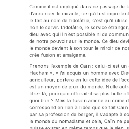
Comme il est expliqué dans ce passage de la
d’annoncer le miracle, ce qu’il est important 
le fait au nom de l’idolâtrie, c’est qu’il ut
non le servir. L’idolâtrie, le service étranger
dieu avec qui il n’est possible ni de communi
de notre pouvoir sur le monde. Ce dieu devi
le monde devient à son tour le miroir de no
crée fusion et amalgame.
Prenons l’exemple de Caïn : celui-ci est un 
Hachem », « j’ai acquis un homme avec Dieu »
agriculteur, portera en lui cette idée de l’a
est un moyen de jouir du monde. Nulle autre
titre- là, pourquoi offrirait-il sa plus belle
quoi bon ? Mais la fusion amène au crime de l
correspond en rien à l’idée que se fait Caïn d
par sa profession de berger, il s’adapte à s
le monde du nomadisme et cela, Caïn ne peut
puisse exister en même temps que le sien, s