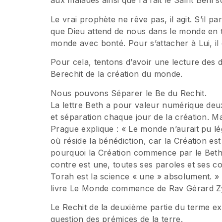
aux malades ainsi que l’a fait le Saint Béni so
Le vrai prophète ne rêve pas, il agit. S’il par
que Dieu attend de nous dans le monde en t
monde avec bonté. Pour s’attacher à Lui, il 
Pour cela, tentons d’avoir une lecture des d
Berechit de la création du monde.
Nous pouvons Séparer le Be du Rechit.
La lettre Beth a pour valeur numérique deux
et séparation chaque jour de la création. Ma
Prague explique : « Le monde n’aurait pu lé
où réside la bénédiction, car la Création est 
pourquoi la Création commence par le Beth qu
contre est une, toutes ses paroles et ses 
Torah est la science « une » absolument. » 
livre Le Monde commence de Rav Gérard Z
Le Rechit de la deuxième partie du terme ex
question des prémices de la terre.