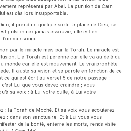
vement représenté par Abel. La punition de Caïn
lui est dès lors insupportable.
ieu, il prend en quelque sorte la place de Dieu, se
est pulsion car jamais assouvie, elle est en
e, d’un mensonge.
on par le miracle mais par la Torah. Le miracle est
lusion. L a Torah est pérenne car elle va au-delà du
ité du monde car elle est mouvement. Le vrai prophète
made. Il ajuste sa vision et sa parole en fonction de ce
t ce qui est écrit au verset 5 de notre passage :
re, c’est Lui que vous devez craindre ; vous
’à sa voix ; à Lui votre culte, à Lui votre
ez : la Torah de Moché. Et sa voix vous écouterez :
rez : dans son sanctuaire. Et à Lui vous vous
ifester de la bonté, enterre les morts, rends visite