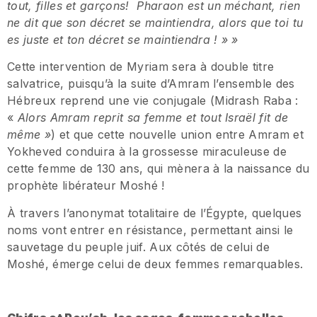
tout, filles et gar
ç
ons! Pharaon est un me
chant, rien
ne dit que son de
cret se maintiendra, alors que toi tu
es juste et ton d
é
cret se maintiendra
! »
»
Cette intervention de Myriam sera à double titre
salvatrice, puisqu’à la suite d’Amram l’ensemble des
Hébreux reprend une vie conjugale (Midrash Raba :
«
Alors Amram reprit sa femme et tout Israe
l fit de
me
me
»
) et que cette nouvelle union entre Amram et
Yokheved conduira à la grossesse miraculeuse de
cette femme de 130 ans, qui mènera à la naissance du
prophète libérateur Moshé !
À travers l’anonymat totalitaire de l’Égypte, quelques
noms vont entrer en résistance, permettant ainsi le
sauvetage du peuple juif. Aux côtés de celui de
Moshé, émerge celui de deux femmes remarquables.