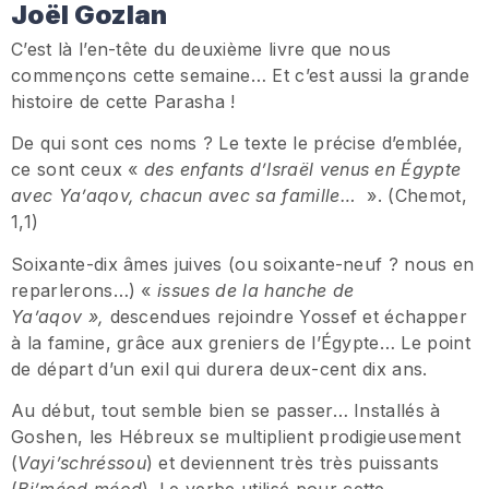
Joël Gozlan
C’est là l’en-tête du deuxième livre que nous
commençons cette semaine… Et c’est aussi la grande
histoire de cette Parasha !
De qui sont ces noms ? Le texte le précise d’emblée,
ce sont ceux «
des enfants d
’
Isra
ë
l venus en
É
gypte
avec Ya’aqov, chacun avec sa famille
…
». (Chemot,
1,1)
Soixante-dix âmes juives (ou soixante-neuf ? nous en
reparlerons…) «
issues de la hanche de
Ya’aqov
»
,
descendues rejoindre Yossef et échapper
à la famine, grâce aux greniers de l’Égypte… Le point
de départ d’un exil qui durera deux-cent dix ans.
Au début, tout semble bien se passer… Installés à
Goshen, les Hébreux se multiplient prodigieusement
(
Vayi
’
schr
é
ssou
) et deviennent très très puissants