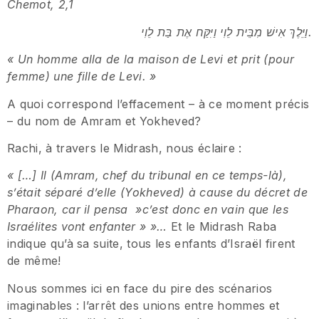
Chemot, 2,1
וַיֵּלֶךְ אִישׁ מִבֵּית לֵוִי וַיִּקַּח אֶת בַּת לֵוִי
.
«
Un homme alla de la maison de Levi et prit (pour
femme) une fille de Levi.
»
A quoi correspond l’effacement – à ce moment précis
– du nom de Amram et Yokheved?
Rachi, à travers le Midrash, nous éclaire :
«
[…] Il (Amram, chef du tribunal en ce temps-la
),
s
’é
tait s
é
par
é
d
’
elle (Yokheved)
à
cause du d
é
cret de
Pharaon, car il pensa »c’est donc en vain que les
Israe
lites vont enfanter »
»…
Et le Midrash Raba
indique qu’à sa suite, tous les enfants d’Israël firent
de même!
Nous sommes ici en face du pire des scénarios
imaginables : l’arrêt des unions entre hommes et