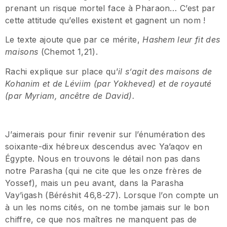
prenant un risque mortel face à Pharaon… C’est par
cette attitude qu’elles existent et gagnent un nom !
Le texte ajoute que par ce mérite,
Hashem leur fit des
maisons
(Chemot 1,21).
Rachi explique sur place qu’
il s
’
agit des maisons de
Kohanim et de L
é
viim (par Yokheved) et de royaut
é
(par Myriam, anc
ê
tre de David).
J’aimerais pour finir revenir sur l’énumération des
soixante-dix hébreux descendus avec Ya’aqov en
Égypte. Nous en trouvons le détail non pas dans
notre Parasha (qui ne cite que les onze frères de
Yossef), mais un peu avant, dans la Parasha
Vay’igash (Béréshit 46,8-27). Lorsque l’on compte un
à un les noms cités, on ne tombe jamais sur le bon
chiffre, ce que nos maîtres ne manquent pas de