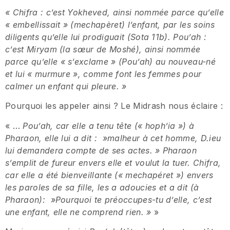
«
Chifra : c
’
est Yokheved, ainsi nomme
e parce qu
’
elle
«
embellissait
»
(mechape
ret) l
’
enfant, par les soins
diligents qu
’
elle lui prodiguait (Sota 11b). Pou
’
ah
:
c
’
est Miryam (la s
œ
ur de Mosh
é
), ainsi nomme
e
parce qu
’
elle
«
s
’
exclame » (Pou
’
ah) au nouveau-ne
et lui « murmure », comme font les femmes pour
calmer un enfant qui pleure.
»
Pourquoi les appeler ainsi ? Le Midrash nous éclaire :
« …
Pou
’
ah, car elle a tenu te
te (
«
hoph
’
ia
»
) a
Pharaon, elle lui a dit : »malheur a
̀
cet homme, D.ieu
lui demandera compte de ses actes. » Pharaon
s
’
emplit de fureur envers elle et voulut la tuer. Chifra,
car elle a e
te
́
bienveillante (
«
mechape
ret
»
) envers
les paroles de sa fille, les a adoucies et a dit (a
Pharaon): »Pourquoi te pre
occupes-tu d’elle, c
’
est
une enfant, elle ne comprend rien. »
»