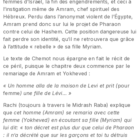
femmes d’Israël, la fin des engendrements, et ceci à
l’instigation même de Amram, chef spirituel des
Hébreux. Perdu dans l’anonymat violent de l’Égypte,
Amram prend donc sur lui le projet de Pharaon
contre celui de Hashem. Cette position dangereuse lui
fait perdre son identité, qu’il ne retrouvera que grâce
à l’attitude « rebelle » de sa fille Myriam.
Le texte de Chemot nous épargne en fait le récit de
ce péril, puisque le chapitre deux commence par le
remariage de Amram et Yokheved :
«
Un homme alla de la maison de Levi et prit (
pour
femme
) une fille de L
é
vi
… »
Rachi (toujours à travers le Midrash Raba) explique
que
cet homme (Amram) se remaria avec cette
femme (Yokheved) en
é
coutant sa fille (Myriam) qui
lui dit: « ton d
é
cret est plus dur que celui de Pharaon
: il n’a de
cre
te
́
que sur les garc
ons et toi tu d
é
truis