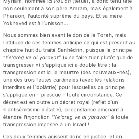
Myriam, nommée ici
Pou
’
ah
(têtue), a donc tenu tête
non seulement à son père Amram, mais également à
Pharaon, l’autorité suprême du pays. Et sa mère
Yokheved est à l’unisson…
Nous sommes bien avant le don de la Torah, mais
l’attitude de ces femmes anticipe ce qui est prescrit au
chapitre huit du traité Sanhédrin, puisque le principe
“
Ye
’
areg ve al yaravor
” (« se faire tuer plutôt que de
transgresser ») s’applique ici à double titre : la
transgression est ici le meurtre (des nouveaux-nés),
une des trois fautes cardinales (avec les relations
interdites et l’idolâtrie) pour lesquelles ce principe
s’applique en – presque – toute circonstance. Ce
décret est en outre un décret royal (reflet d’un
« antisémitisme d’état »), circonstance amenant à
étendre l’injonction “Y
e
’
areg ve al yaravor
” à toute
transgression imposée à un Israël !
Ces deux femmes agissent donc en justice, et en