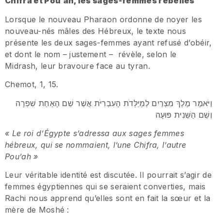
Chifra et Pou
’
ah, les sages-femmes rebelles
Lorsque le nouveau Pharaon ordonne de noyer les
nouveau-nés mâles des Hébreux, le texte nous
présente les deux sages-femmes ayant refusé d’obéir,
et dont le nom – justement – révèle, selon le
Midrash, leur bravoure face au tyran.
Chemot, 1, 15.
וַיֹּאמֶר מֶלֶךְ מִצְרַיִם לַמְיַלְּדֹת הָעִבְרִיֹּת אֲשֶׁר שֵׁם הָאַחַת שִׁפְרָה
וְשֵׁם הַשֵּׁנִית פּוּעָה
«
Le roi d’
É
gypte s’adressa aux sages femmes
h
é
breux, qui se nommaient, l’une Chifra, l’autre
Pou
’
ah
»
Leur véritable identité est discutée. Il pourrait s’agir de
femmes égyptiennes qui se seraient converties, mais
Rachi nous apprend qu’elles sont en fait la sœur et la
mère de Moshé :