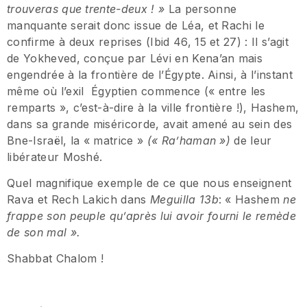
trouveras que trente-deux
!
»
La personne
manquante serait donc issue de Léa, et Rachi le
confirme à deux reprises (Ibid 46, 15 et 27) : Il s’agit
de Yokheved, conçue par Lévi en Kena’an mais
engendrée à la frontière de l’Égypte. Ainsi, à l’instant
même où l’exil Égyptien commence (« entre les
remparts », c’est-à-dire à la ville frontière !), Hashem,
dans sa grande miséricorde, avait amené au sein des
Bne-Israël, la « matrice »
(
«
Ra’haman
»
)
de leur
libérateur Moshé.
Quel magnifique exemple de ce que nous enseignent
Rava et Rech Lakich dans
Meguilla 13b
: « Hashem
ne
frappe son peuple qu
’
apr
è
s lui avoir fourni le rem
è
de
de son mal
»
.
Shabbat Chalom !