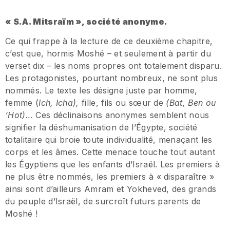
«
S.A. Mitsra
ï
m
»
, soci
é
t
é
anonyme.
Ce qui frappe à la lecture de ce deuxième chapitre,
c’est que, hormis Moshé – et seulement à partir du
verset dix – les noms propres ont totalement disparu.
Les protagonistes, pourtant nombreux, ne sont plus
nommés. Le texte les désigne juste par homme,
femme (
Ich, Icha),
fille, fils ou sœur de
(Bat, Ben ou
‘Hot)
…
Ces déclinaisons anonymes semblent nous
signifier la déshumanisation de l’Égypte, société
totalitaire qui broie toute individualité, menaçant les
corps et les âmes. Cette menace touche tout autant
les Égyptiens que les enfants d’Israël. Les premiers à
ne plus être nommés, les premiers à « disparaître »
ainsi sont d’ailleurs Amram et Yokheved, des grands
du peuple d’Israël, de surcroît futurs parents de
Moshé !