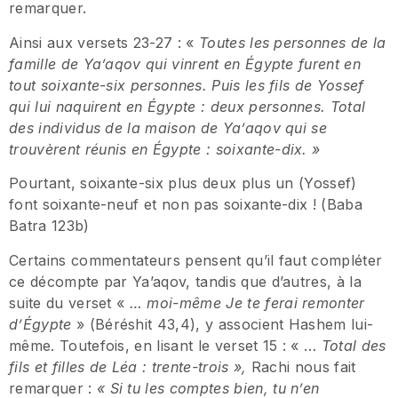
remarquer.
Ainsi aux versets 23-27 : «
Toutes les personnes de la
famille de Ya’aqov qui vinrent en
É
gypte furent en
tout soixante-six personnes. Puis les fils de Yossef
qui lui naquirent en
É
gypte
: deux personnes. Total
des individus de la maison de Ya’aqov qui se
trouv
è
rent r
é
unis en
É
gypte
: soixante-dix.
»
Pourtant, soixante-six plus deux plus un (Yossef)
font soixante-neuf et non pas soixante-dix ! (Baba
Batra 123b)
Certains commentateurs pensent qu’il faut compléter
ce décompte par Ya’aqov, tandis que d’autres, à la
suite du verset «
…
moi-m
ê
me Je te ferai remonter
d
’É
gypte
» (Béréshit 43,4), y associent Hashem lui-
même. Toutefois, en lisant le verset 15 : « …
Total des
fils et filles de L
é
a
: trente-trois
»
,
Rachi nous fait
remarquer :
«
Si tu les comptes bien, tu n
’
en