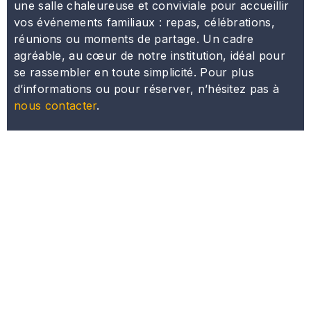
une salle chaleureuse et conviviale pour accueillir
vos événements familiaux : repas, célébrations,
réunions ou moments de partage. Un cadre
agréable, au cœur de notre institution, idéal pour
se rassembler en toute simplicité. Pour plus
d’informations ou pour réserver, n’hésitez pas à
nous contacter
.
La Yechiva des
étudiants
Que ce soit à l’adresse de débutants ou de talmudistes
chevronnés, l’ensemble des cours dispensés à la
Yéchiva des Etudiants se fonde sur les textes de la
Tradition juive.