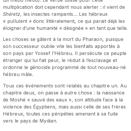
(
Bi
’
m
é
od m
é
od
). Le verbe utilisé pour cette
multiplication doit cependant nous alerter : il vient de
Sh
é
retz
, les insectes rampants… Les hébreux
« pullulent » donc littéralement, ce qui parait déjà les
éloigner
d’une humanité « désignée » en tant que telle.
Les choses se gâtent à la mort du Pharaon, puisque
son successeur oublie vite les bienfaits apportés à
son pays par Yossef l’Hébreu. Il persécute ce peuple
étranger qui lui fait peur, le réduit à l’esclavage et
ordonne le génocide programmé de tout nouveau-né
hébreu mâle.
Tous ces événements sont relatés au chapitre un. Au
chapitre deux, on passe à autre chose : la naissance
de Moshé « sauvé des eaux », son attitude face à la
violence des Égyptiens, mais aussi celle de ses frères
Hébreux, toutes ces péripéties amenant à sa fuite
vers le pays de Mydian.