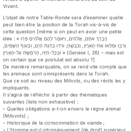
Vivant.
L’objet de notre Table-Ronde sera d’examiner quelle
peut bien être la position de la Torah vis-à-vis de
cette question [même si on peut en avoir une petite
idée : « וַיְבָרֶךְ אֹתָם, אֱלֹהִים, וַיֹּאמֶר לָהֶם אֱלֹהִים פְּרוּ
וּרְבוּ וּמִלְאוּ אֶת-הָאָרֶץ, וְכִבְשֻׁהָ; וּרְדוּ בִּדְגַת הַיָּם, וּבְעוֹף הַשָּׁמַיִם,
וּבְכָל-חַיָּה, הָרֹמֶשֶׂת עַל-הָאָרֶץ » (Genèse I, 28) – mais est
on certain que ce postulat est absolu ?]
De manière remarquable, on se rend vite compte que
les animaux sont omniprésents dans la Torah.
Que ce soit au niveau des Mitvots, ou des récits les y
impliquants.
Il s’agira de réfléchir à partir des thématiques
suivantes (liste non exhaustive) :
– Quelles obligations a-t-on envers le règne animal
(Mitsvots) ;
– Historique de la consommation de viande ;
– L’Homme est-il intrinsèquement (de droit) supérieur