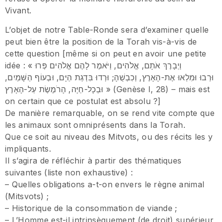
Vivant.
L’objet de notre Table-Ronde sera d’examiner quelle
peut bien être la position de la Torah vis-à-vis de
cette question [même si on peut en avoir une petite
idée : « וַיְבָרֶךְ אֹתָם, אֱלֹהִים, וַיֹּאמֶר לָהֶם אֱלֹהִים פְּרוּ
וּרְבוּ וּמִלְאוּ אֶת-הָאָרֶץ, וְכִבְשֻׁהָ; וּרְדוּ בִּדְגַת הַיָּם, וּבְעוֹף הַשָּׁמַיִם,
וּבְכָל-חַיָּה, הָרֹמֶשֶׂת עַל-הָאָרֶץ » (Genèse I, 28) – mais est
on certain que ce postulat est absolu ?]
De manière remarquable, on se rend vite compte que
les animaux sont omniprésents dans la Torah.
Que ce soit au niveau des Mitvots, ou des récits les y
impliquants.
Il s’agira de réfléchir à partir des thématiques
suivantes (liste non exhaustive) :
– Quelles obligations a-t-on envers le règne animal
(Mitsvots) ;
– Historique de la consommation de viande ;
– L’Homme est-il intrinsèquement (de droit) supérieur