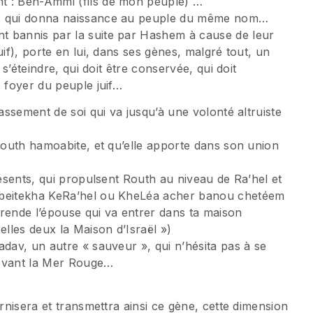
t : Ben-Ammi (fils de mon peuple) …
ls qui donna naissance au peuple du même nom…
t bannis par la suite par Hashem à cause de leur
uif), porte en lui, dans ses gènes, malgré tout, un
 s’éteindre, qui doit être conservée, qui doit
e foyer du peuple juif…
passement de soi qui va jusqu’à une volonté altruiste
 Routh hamoabite, et qu’elle apporte dans son union
résents, qui propulsent Routh au niveau de Ra’hel et
lebeitekha KeRa’hel ou KheLéa acher banou chetéem
 rende l’épouse qui va entrer dans ta maison
elles deux la Maison d’Israël »)
adav, un autre « sauveur », qui n’hésita pas à se
 devant la Mer Rouge…
ernisera et transmettra ainsi ce gène, cette dimension