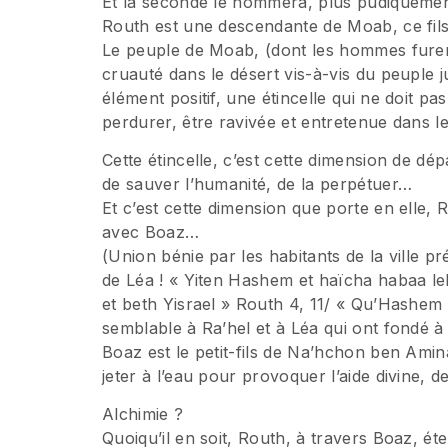
Et la seconde le nommera, plus pudiquemen
Routh est une descendante de Moab, ce fi
Le peuple de Moab, (dont les hommes furen
cruauté dans le désert vis-à-vis du peuple j
élément positif, une étincelle qui ne doit pas
perdurer, être ravivée et entretenue dans l
Cette étincelle, c’est cette dimension de dé
de sauver l’humanité, de la perpétuer…
Et c’est cette dimension que porte en elle,
avec Boaz…
(Union bénie par les habitants de la ville p
de Léa ! « Yiten Hashem et haïcha habaa 
et beth Yisrael » Routh 4, 11/ « Qu’Hashem
semblable à Ra’hel et à Léa qui ont fondé à 
Boaz est le petit-fils de Na’hchon ben Amin
jeter à l’eau pour provoquer l’aide divine,
Alchimie ?
Quoiqu’il en soit, Routh, à travers Boaz, ét