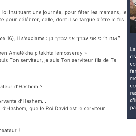
 loi instituant une journée, pour fêter les mamans, le
e pour célébrer, celle, dont il se targue d’être le fils
״אנה ה’ כי אני עבדך אני עבדך בן
La
ben Amatékha pitakhta lemosseray »
di
is Ton serviteur, je suis Ton serviteur fils de Ta
co
fa
mo
cœ
erviteur d’Hashem ?
ra
d’
la servante d’Hashem…
pa
 d’Hashem, que le Roi David est le serviteur
réateur !