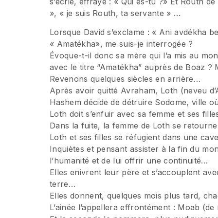
s’écrie, effrayé : « Qui es-tu ?» Et Routh d
», « je suis Routh, ta servante » …
Lorsque David s’exclame : « Ani avdékha be
« Amatékha», me suis-je interrogée ?
Évoque-t-il donc sa mère qui l’a mis au mo
avec le titre “Amatékha” auprès de Boaz ? 
Revenons quelques siècles en arrière…
Après avoir quitté Avraham, Loth (neveu d
Hashem décide de détruire Sodome, ville où
Loth doit s’enfuir avec sa femme et ses fill
Dans la fuite, la femme de Loth se retourne
Loth et ses filles se réfugient dans une ca
Inquiètes et pensant assister à la fin du mon
l’humanité et de lui offrir une continuité…
Elles enivrent leur père et s’accouplent ave
terre…
Elles donnent, quelques mois plus tard, cha
L’ainée l’appellera effrontément : Moab (d