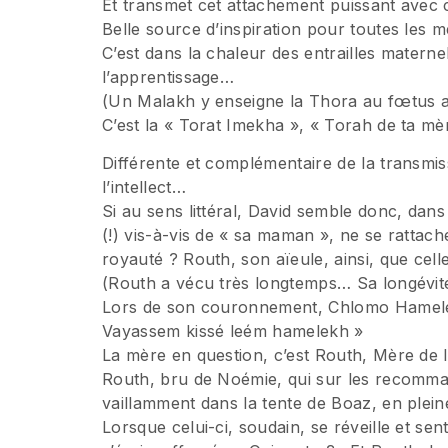
Et transmet cet attachement puissant avec 
Belle source d’inspiration pour toutes les 
C’est dans la chaleur des entrailles matern
l’apprentissage…
(Un Malakh y enseigne la Thora au fœtus a
C’est la « Torat Imekha », « Torah de ta mè
Différente et complémentaire de la transmi
l’intellect…
Si au sens littéral, David semble donc, da
(!) vis-à-vis de « sa maman », ne se rattach
royauté ? Routh, son aïeule, ainsi, que cel
(Routh a vécu très longtemps… Sa longévité 
Lors de son couronnement, Chlomo Hamelek
Vayassem kissé leém hamelekh »
La mère en question, c’est Routh, Mère de 
Routh, bru de Noémie, qui sur les recomman
vaillamment dans la tente de Boaz, en plein
Lorsque celui-ci, soudain, se réveille et se