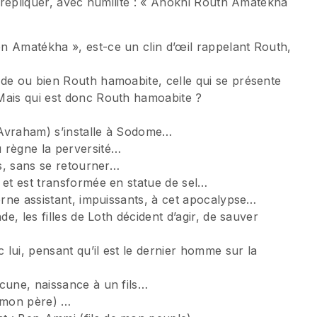
e répliquer, avec humilité : « Anokhi Routh Amatékha
n Amatékha », est-ce un clin d’œil rappelant Routh,
nde ou bien Routh hamoabite, celle qui se présente
Mais qui est donc Routh hamoabite ?
’Avraham) s’installe à Sodome…
 règne la perversité…
es, sans se retourner…
 et est transformée en statue de sel…
verne assistant, impuissants, à cet apocalypse…
de, les filles de Loth décident d’agir, de sauver
c lui, pensant qu’il est le dernier homme sur la
cune, naissance à un fils…
e mon père) …