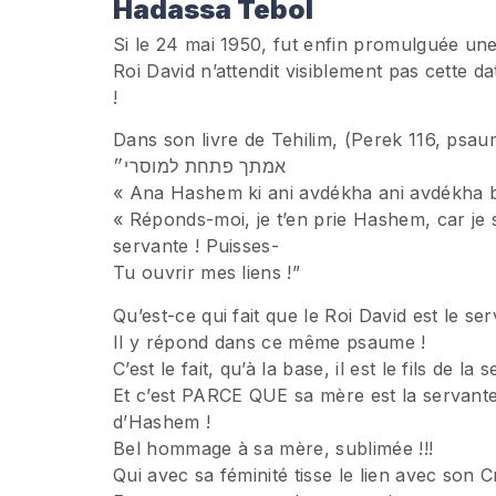
Hadassa Tebol
Si le 24 mai 1950, fut enfin promulguée une
Roi David n’attendit visiblement pas cette dat
!
Dans son livre de Tehilim, (Perek 116, psaume 16), il s’exclame : 
אמתך פתחת למוסרי״
« Ana Hashem ki ani avdékha ani avdékha 
« Réponds-moi, je t’en prie Hashem, car je su
servante ! Puisses-
Tu ouvrir mes liens !”
Qu’est-ce qui fait que le Roi David est le s
Il y répond dans ce même psaume !
C’est le fait, qu’à la base, il est le fils de 
Et c’est PARCE QUE sa mère est la servante
d’Hashem !
Bel hommage à sa mère, sublimée !!!
Qui avec sa féminité tisse le lien avec son C