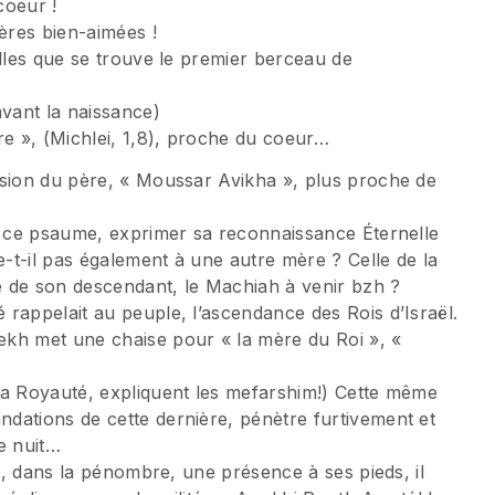
coeur !
mères bien-aimées !
elles que se trouve le premier berceau de
vant la naissance)
re », (Michlei, 1,8), proche du coeur…
ssion du père, « Moussar Avikha », plus proche de
ns ce psaume, exprimer sa reconnaissance Éternelle
e-t-il pas également à une autre mère ? Celle de la
le de son descendant, le Machiah à venir bzh ?
rappelait au peuple, l’ascendance des Rois d’Israël.
h met une chaise pour « la mère du Roi », «
la Royauté, expliquent les mefarshim!) Cette même
dations de cette dernière, pénètre furtivement et
e nuit…
nt, dans la pénombre, une présence à ses pieds, il