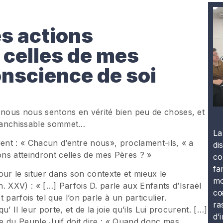
s actions
 celles de mes
onscience de soi
nous nous sentons en vérité bien peu de choses, et
franchissable sommet…
La
dent : « Chacun d’entre nous», proclament-ils, « a
di
ons atteindront celles de mes Pères ? »
co
fa
pour le situer dans son contexte et mieux le
mo
XXV) : « […] Parfois D. parle aux Enfants d’Israël
cœ
arfois tel que l’on parle à un particulier.
ra
’ Il leur porte, et de la joie qu’ils Lui procurent. […]
d’
e du Peuple Juif doit dire : « Quand donc mes