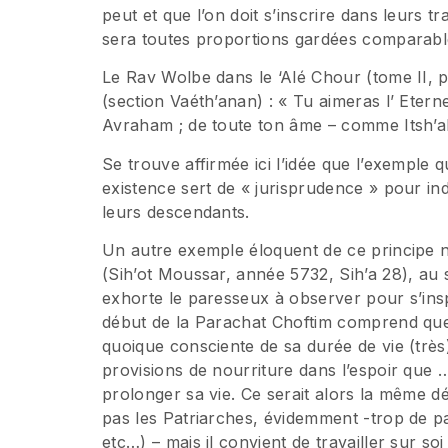
peut et que l’on doit s’inscrire dans leurs t
sera toutes proportions gardées comparable 
Le Rav Wolbe dans le ‘Alé Chour (tome II, p
(section Vaéth’anan) : « Tu aimeras l’ Eter
Avraham ; de toute ton âme – comme Itsh’a
Se trouve affirmée ici l’idée que l’exemple 
existence sert de « jurisprudence » pour in
leurs descendants.
Un autre exemple éloquent de ce principe 
(Sih’ot Moussar, année 5732, Sih’a 28), au s
exhorte le paresseux à observer pour s’in
début de la Parachat Choftim comprend que l
quoique consciente de sa durée de vie (très)
provisions de nourriture dans l’espoir que 
prolonger sa vie. Ce serait alors la même 
pas les Patriarches, évidemment -trop de p
etc…) – mais il convient de travailler sur soi