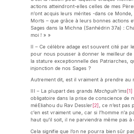
actions atteindront-elles celles de mes Pèr
n’ont acquis leurs mérites -dans ce Monde,
Morts – que grâce à leurs bonnes actions et 
Sages dans la Michna (Sanhédrin 37a) : Cha
moi ! » »
II – Ce célèbre adage est souvent cité par 
pour nous pousser à donner le meilleur de
la stature exceptionnelle des Patriarches, qu
injonction de nos Sages ?
Autrement dit, est il vraiment à prendre au
III – La plupart des grands
Machguih’ims
[1]
obligatoire dans la prise de conscience de no
méEliahou du Rav Dessler
[2]
, ce n’est pas 
c’en est vraiment une, car si l’homme n’a pa
haut qu’il soit, il ne parviendra même pas à 
Cela signifie que l’on ne pourra bien sûr pa