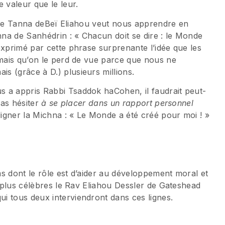
 valeur que le leur.
ue le Tanna deBeï Eliahou veut nous apprendre en
na de Sanhédrin : « Chacun doit se dire : le Monde
exprimé par cette phrase surprenante l’idée que les
 mais qu’on le perd de vue parce que nous ne
s (grâce à D.) plusieurs millions.
 a appris Rabbi Tsaddok haCohen, il faudrait peut-
pas hésiter
à se placer dans un rapport personnel
uligner la Michna : « Le Monde a été créé pour moi ! »
s dont le rôle est d’aider au développement moral et
s plus célèbres le Rav Eliahou Dessler de Gateshead
i tous deux interviendront dans ces lignes.