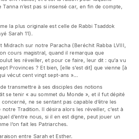
e Tanna n’est pas si insensé car, en fin de compte,
e la plus originale est celle de Rabbi Tsaddok
ayé Sarah 11).
t Midrach sur notre Paracha (Beréchit Rabba LVIII,
 son cours magistral, quand il remarqua que
ulut les réveiller, et pour ce faire, leur dit : qu’a vu
pt Provinces ? Et bien, [elle s’est dit] que vienne [à
qui vécut cent vingt sept-ans »…
 de transmettre à ses disciples des notions
t se tenir « au sommet du Monde », et il fut dépité
u concerné, ne se sentant pas capable d’être les
otre Tradition. Il désira alors les réveiller, c’est à
uel d’entre nous, si il en est digne, peut jouer un
e l’on fait les Patriarches.
araison entre Sarah et Esther.