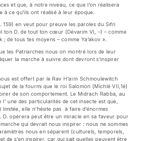
races et que, à notre niveau, ce que l’on réalisera
à ce qu’ils ont réalisé à leur époque.
. 159) en veut pour preuve les paroles du Sifri
nel ton D. de tout ton cœur (Dévarim VI, –) – comme
k ; de tous tes moyens – comme Ya’akov ».
que les Patriarches nous on montré lors de leur
diquer la marche à suivre dont devront s’inspirer
nous est offert par le Rav H’aïm Schmoulewitch
ujet de la fourmi que le roi Salomon (Michlé VII,1é)
spirer de son comportement. Le Midrach Rabba, au
’ une des particularités de cet insecte est que,
 limitée, elle n’hésite pas à faire d’énormes
… D. opérera peut être un miracle en sa faveur pour
démarche qui devrait nous inspirer : nous ne sommes
aramètres nous en séparent (culturels, temporels,
 et de s’en inspirer, car qui sait quelles peuvent être