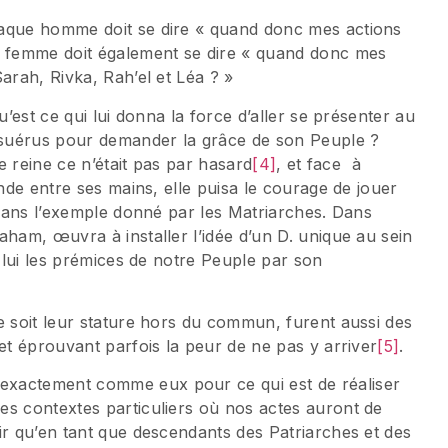
haque homme doit se dire « quand donc mes actions
e femme doit également se dire « quand donc mes
arah, Rivka, Rah’el et Léa ? »
u’est ce qui lui donna la force d’aller se présenter au
Assuérus pour demander la grâce de son Peuple ?
ue reine ce n’était pas par hasard
[4]
, et face à
onde entre ses mains, elle puisa le courage de jouer
– dans l’exemple donné par les Matriarches. Dans
aham, œuvra à installer l’idée d’un D. unique au sein
c lui les prémices de notre Peuple par son
e soit leur stature hors du commun, furent aussi des
et éprouvant parfois la peur de ne pas y arriver
[5]
.
exactement comme eux pour ce qui est de réaliser
es contextes particuliers où nos actes auront de
ir qu’en tant que descendants des Patriarches et des