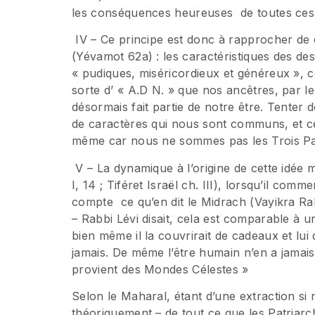
les conséquences heureuses de toutes ces
IV – Ce principe est donc à rapprocher de 
(Yévamot 62a) : les caractéristiques des de
« pudiques, miséricordieux et généreux »,
sorte d’ « A.D N. » que nos ancêtres, par le
désormais fait partie de notre être. Tenter d
de caractères qui nous sont communs, et ce
même car nous ne sommes pas les Trois Pa
V – La dynamique à l’origine de cette idée 
I, 14 ; Tiféret Israël ch. III), lorsqu’il comm
compte ce qu’en dit le Midrach (Vayikra Rab
– Rabbi Lévi disait, cela est comparable à
bien même il la couvrirait de cadeaux et lui d
jamais. De même l’être humain n’en a jamais 
provient des Mondes Célestes »
Selon le Maharal, étant d’une extraction si
théoriquement – de tout ce que les Patriarche