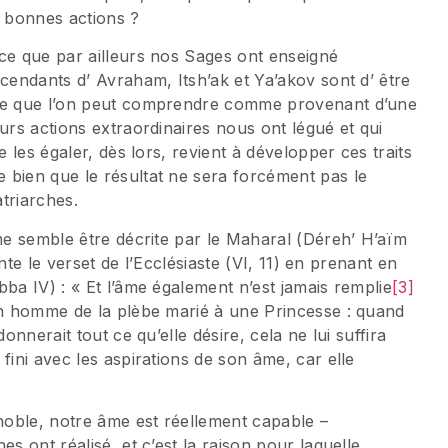
 bonnes actions ?
ce que par ailleurs nos Sages ont enseigné
scendants d’ Avraham, Itsh’ak et Ya’akov sont d’ être
 ce que l’on peut comprendre comme provenant d’une
urs actions extraordinaires nous ont légué et qui
e les égaler, dès lors, revient à développer ces traits
 bien que le résultat ne sera forcément pas le
triarches.
me semble être décrite par le Maharal (Déreh’ H’aïm
ente le verset de l’Ecclésiaste (VI, 11) en prenant en
ba IV) : « Et l’âme également n’est jamais remplie
[3]
 un homme de la plèbe marié à une Princesse : quand
onnerait tout ce qu’elle désire, cela ne lui suffira
fini avec les aspirations de son âme, car elle
 noble, notre âme est réellement capable –
s ont réalisé, et c’est la raison pour laquelle