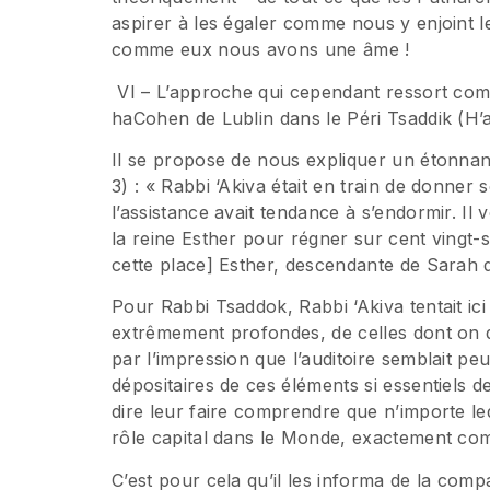
aspirer à les égaler comme nous y enjoint l
comme eux nous avons une âme !
VI – L’approche qui cependant ressort comm
haCohen de Lublin dans le Péri Tsaddik (H’
Il se propose de nous expliquer un étonnan
3) : « Rabbi ‘Akiva était en train de donner
l’assistance avait tendance à s’endormir. Il vo
la reine Esther pour régner sur cent vingt-se
cette place] Esther, descendante de Sarah 
Pour Rabbi Tsaddok, Rabbi ‘Akiva tentait ici
extrêmement profondes, de celles dont on di
par l’impression que l’auditoire semblait pe
dépositaires de ces éléments si essentiels de n
dire leur faire comprendre que n’importe leq
rôle capital dans le Monde, exactement comm
C’est pour cela qu’il les informa de la comp