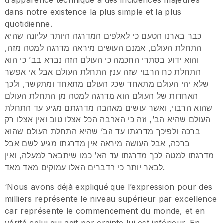
d’apparence technique a des incidences majeures
dans notre existence la plus simple et la plus
quotidienne.
כבר בארנו הטעם כי לאלפים המדרגה היותר עליונה שהיא
התחלת העולם, אמנם העושים מיראה מדרגה למטה מזה,
והוא ידוע בסתרי החכמה כי העולם הזה נברא בב’ כי הוא
התחלת כח הרבוי שזה ענין התחלת העולם אבל אי אפשר
שלא יהי העולם מתאחד שכל העולם מתאחד ומתקשר, ולכך
האחדות של העולם הוא מדרגה למטה מן התחלת העולם
שהוא הרבוי, ואשר עושים מאהבה מדרגתם מגיע עד התחלת
העולם שהיא הב’, וזה כי האהבה הכל אצלו טוב ואין אצלו רק
ברכה ולפיכך מדרגתו עד הב’ שהיא התחלת העולם שהוא
ברכה, אבל העושה מיראה אין מדרגתו מגיע לשם אבל
מדרגתו למטה לכך מדרגתו עד הא’ כמו שיתבאר למעלה, ואין
לבאר יותר כי הדברים האלו עמוקים מאד מאד.
‘Nous avons déjà expliqué que l’expression pour des
milliers représente le niveau supérieur par excellence
car représente le commencement du monde, et en
vérité celui qui agit par crainte lui est inférieur. En