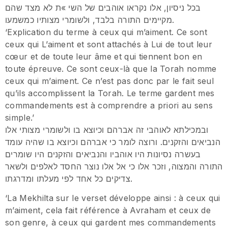
בכל ניסיון, אלו נקראו אוהבים של השי »ת לא מצד שהם
מקיימים התורה בלבד, ולשומרי מצותיו כמשמעו.
‘Explication du terme à ceux qui m’aiment. Ce sont
ceux qui L’aiment et sont attachés à Lui de tout leur
cœur et de toute leur âme et qui tiennent bon en
toute épreuve. Ce sont ceux-là que la Torah nomme
ceux qui m’aiment. Ce n’est pas donc par le fait seul
qu’ils accomplissent la Torah. Le terme gardent mes
commandements est à comprendre a priori au sens
simple.’
ובמכילתא לאוהבי זה אברהם וכיוצא בו ולשומרי מצותי אלו
הנביאים והזקנים. ורוצה לומר כי אברהם וכיוצא בו שהיה עומד
בעשרה נסיונות היו אוהביו והנביאים והזקנים היו שומרים
התורה והמצוה, וזכר אלו כי אל אלו נוצר החסד לאלפים ולשאר
צדיקים כל אחד לפי מעלתו ומדרגתו.
‘La Mekhilta sur le verset développe ainsi : à ceux qui
m’aiment, cela fait référence à Avraham et ceux de
son genre, à ceux qui gardent mes commandements