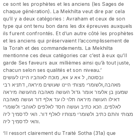
ce sont les prophètes et les anciens (les Sages de
chaque génération). La Mekhilta veut dire par cela
qu’il y a deux catégories : Avraham et ceux de son
type qui ont tenu bon dans les dix épreuves auxquels
ils furent confrontés. Et d’un autre côté les prophètes
et les anciens qui préservaient l’accomplissement de
la Torah et des commandements. La Mekhilta
mentionne ces deux catégories car c’est à eux qu’Il
garde Ses faveurs aux millièmes ainsi qu’à tout juste,
chacun selon ses qualités et son niveau.’
ובסוטה, ל »א ע »א, מוכח לאוהביו היינו לעושים
מאהבה,ולשומרי מצותי היינו שעושים מיראה, דתניא רבי
שמעון בן אלעזר אומר גדול העושה מאהבה מהעושה מיראה
דאילו העושה מיראה תלוי לו עד אלף דור ועושה מאהבה
לאלפים. הכא כתיב ועושה חסד לאלפים לאוהבי ולשומרי
מצותי והתם כתיב ולשומרי מצותיו לאלף דור. האי לדסמיך ליה
והאי לדסמיך ליה.
‘Il ressort clairement du Traité Sotha (31a) que