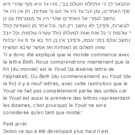
התבאר לך כי התחלת העולם בב’, והיו »ד היא סוף שהרי היא
סוף האחדים, ומן הב’ עד היו »ד הם ט’ אותיות, רק אין היו »ד
נחשב לגמרי אל האחדים שהרי היו »ד מצטרפת גם כן
לעשרות, ולפיכך לא נחשב רק חצי. וכל אחד מן האותיות כולל
י’ עולמות כי כל אות ואות למעלתו כולל עשרה עולמות. וכל יובל
נחשב עולם בפני עצמו, ולפיכך אין בן דוד בא עד פ »ה יובלות
שזהו תשלום מן האותיות ואז אפשר שיבא המשיח.
‘Il a donc été expliqué que le monde commence avec
la lettre
Beth
. Nous comprendrons maintenant que la
fin (du monde) est le
Youd
(la dixième lettre de
l’alphabet). Du
Beth
(du commencement) au
Youd
(de
la fin) il y a neuf lettres, avec cette restriction que le
Youd
ne fait pas complètement partie des unités car
le
Youd
est aussi la première des lettres représentant
les dizaines, c’est pourquoi le
Youd
ne sera
considérée qu’en tant que moitié.’
Petit arrêt.
Selon ce qui a été développé plus haut il est