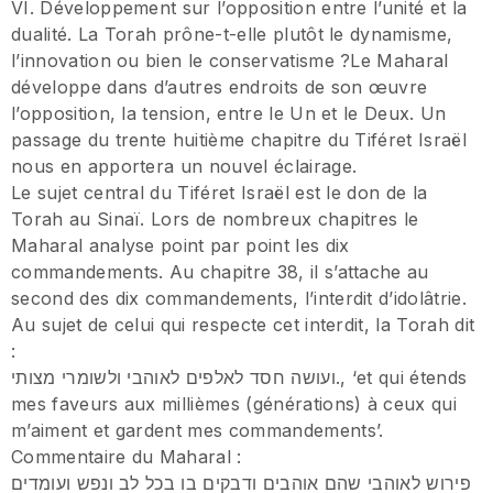
VI. Développement sur l’opposition entre l’unité et la
dualité. La Torah prône-t-elle plutôt le dynamisme,
l’innovation ou bien le conservatisme ?Le Maharal
développe dans d’autres endroits de son œuvre
l’opposition, la tension, entre le Un et le Deux. Un
passage du trente huitième chapitre du Tiféret Israël
nous en apportera un nouvel éclairage.
Le sujet central du Tiféret Israël est le don de la
Torah au Sinaï. Lors de nombreux chapitres le
Maharal analyse point par point les dix
commandements. Au chapitre 38, il s’attache au
second des dix commandements, l’interdit d’idolâtrie.
Au sujet de celui qui respecte cet interdit, la Torah dit
:
ועושה חסד לאלפים לאוהבי ולשומרי מצותי., ‘et qui étends
mes faveurs aux millièmes (générations) à ceux qui
m’aiment et gardent mes commandements’.
Commentaire du Maharal :
פירוש לאוהבי שהם אוהבים ודבקים בו בכל לב ונפש ועומדים