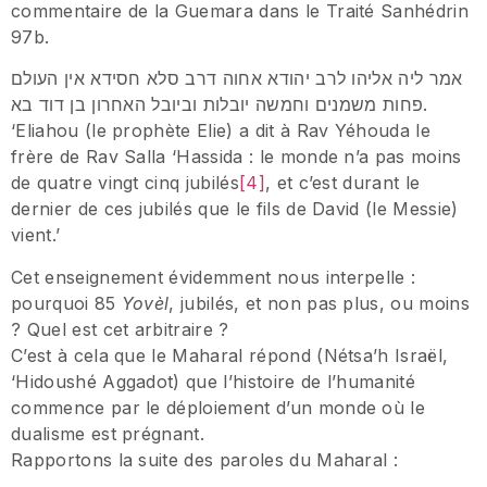
commentaire de la Guemara dans le Traité Sanhédrin
97b.
אמר ליה אליהו לרב יהודא אחוה דרב סלא חסידא אין העולם
פחות משמנים וחמשה יובלות וביובל האחרון בן דוד בא.
‘Eliahou (le prophète Elie) a dit à Rav Yéhouda le
frère de Rav Salla ‘Hassida : le monde n’a pas moins
de quatre vingt cinq jubilés
[4]
, et c’est durant le
dernier de ces jubilés que le fils de David (le Messie)
vient.’
Cet enseignement évidemment nous interpelle :
pourquoi 85
Yovèl
, jubilés, et non pas plus, ou moins
? Quel est cet arbitraire ?
C’est à cela que le Maharal répond (Nétsa’h Israël,
‘Hidoushé Aggadot) que l’histoire de l’humanité
commence par le déploiement d’un monde où le
dualisme est prégnant.
Rapportons la suite des paroles du Maharal :