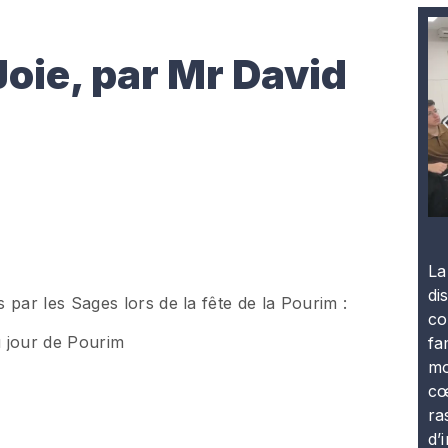
Joie, par Mr David
La
di
ar les Sages lors de la fête de la Pourim :
co
u jour de Pourim
fa
mo
cœ
ra
d’