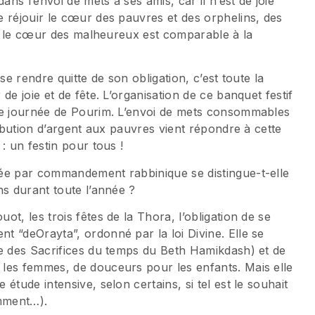
ans l’envoi de mets à ses amis, car il n’est de joie
 réjouir le cœur des pauvres et des orphelins, des
uit le cœur des malheureux est comparable à la
 se rendre quitte de son obligation, c’est toute la
de joie et de fête. L’organisation de ce banquet festif
tte journée de Pourim. L’envoi de mets consommables
ribution d’argent aux pauvres vient répondre à cette
: un festin pour tous !
ée par commandement rabbinique se distingue-t-elle
ns durant toute l’année ?
t, les trois fêtes de la Thora, l’obligation de se
 “deOrayta”, ordonné par la loi Divine. Elle se
le des Sacrifices du temps du Beth Hamikdash) et de
les femmes, de douceurs pour les enfants. Mais elle
étude intensive, selon certains, si tel est le souhait
mment…).