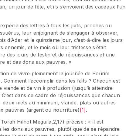
in, un jour de fête, et ils s’envoient des cadeaux l’un
xpédia des lettres à tous les juifs, proches ou
Assuérus, leur enjoignant de s’engager à observer,
 d’Adar et le quinzième jour, c’est-à-dire les jours
s ennemis, et le mois où leur tristesse s’était
ire des jours de festin et de réjouissances et une
tre et des dons aux pauvres. »
ation de vivre pleinement la journée de Pourim
s. Comment l’accomplir dans les faits ? Chacun est
e viande et de vin à profusion (jusqu’à atteindre
. C’est dans ce cadre de réjouissances que chacun
) deux mets au minimum, viande, plats ou autres
aux pauvres (argent ou nourriture)
[1]
.
rah Hilhot Meguila,2,17) précise : « il est
 les dons aux pauvres, plutôt que de se répandre