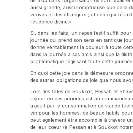
de trop dans l’organisation de son repas et d
aussi grande, aussi somptueuse que celle de
veuves et des étrangers ; et celui qui réjo
résidence divine.»
Si, dans les faits, un repas festif suffit pour
journée qui prend son sens en tant que jour 
donne véritablement la couleur à toute ce
dans la journée à ses amis ainsi que la dist
problématique régissant toute cette journée 
En quoi cette joie dans la démesure ordonn
des autres obligations de joie que nous avo
Lors des fêtes de Soukkot, Pessah et Shavouo
réjouir en ces périodes est un commandement
traduit par la consommation de viande (cel
vin pour les hommes, de beaux habits pour 
peut également être accomplie à travers une 
de leur cœur (à Pessah et à Soukkot nota