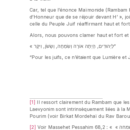
Car, tel que l’énonce Maïmonide (Rambam H’
d’Honneur que de se réjouir devant H’ », joi
celle du Peuple Juif réaffirmant haut et for
Alors, nous pouvons clamer haut et fort et 
« לַיְהוּדִים, הָיְתָה אוֹרָה וְשִׂמְחָה, וְשָׂשֹׂן, וִיקָר”
“Pour les juifs, ce n’étaient que Lumière et
[1]
Il ressort clairement du Rambam que l
Laevyonim sont intrinsèquement liées à la Mi
Pourim (voir Birkat Mordehaï du Rav Baro
[2]
Voir Massehet Pessahim 68,2 : « הכל מודים בפורים דבעינן נמי לכם, מ »ט « ימי משתה ושמחה »