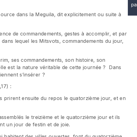
pa
rce dans la Meguila, dit explicitement ou suite à
résence de commandements, gestes à accomplir, et par
ête dans lequel les Mitsvots, commandements du jour,
urim, ses commandements, son histoire, son
lle est la nature véritable de cette journée ? Dans
ennent s’insérer ?
17) :
ils prirent ensuite du repos le quatorzième jour, et en
rassemblés le treizième et le quatorzième jour et ils
t un jour de festin et de joie.
i habitent des villes ouvertes, font du quatorzième