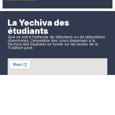
La Yechiva des
étudiants
Que ce soit à l’adresse de débutants ou de talmudistes
chevronnés, l’ensemble des cours dispensés à la
Yéchiva des Etudiants se fonde sur les textes de la
Tradition juive.
La Yéchiva des Étudiants
11, rue Vitruve