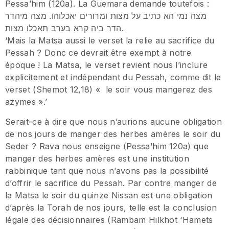
Pessa’him (120a). La Guemara demande toutefois :
מצה נמי הא כתיב על מצות ומרורים יאכלוהו. מצה מיהדר
הדר ביה קרא בערב תאכלו מצות.
‘Mais la Matsa aussi le verset la relie au sacrifice du
Pessah ? Donc ce devrait être exempt à notre
époque ! La Matsa, le verset revient nous l’inclure
explicitement et indépendant du Pessah, comme dit le
verset (Shemot 12,18) « le soir vous mangerez des
azymes ».’
Serait-ce à dire que nous n’aurions aucune obligation
de nos jours de manger des herbes amères le soir du
Seder ? Rava nous enseigne (Pessa’him 120a) que
manger des herbes amères est une institution
rabbinique tant que nous n’avons pas la possibilité
d’offrir le sacrifice du Pessah. Par contre manger de
la Matsa le soir du quinze Nissan est une obligation
d’après la Torah de nos jours, telle est la conclusion
légale des décisionnaires (Rambam Hilkhot ‘Hamets