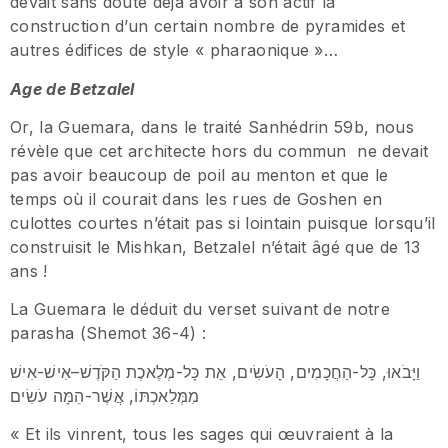
devait sans doute déjà avoir à son actif la
construction d’un certain nombre de pyramides et
autres édifices de style « pharaonique »…
Age de Betzalel
Or, la Guemara, dans le traité Sanhédrin 59b, nous
révèle que cet architecte hors du commun ne devait
pas avoir beaucoup de poil au menton et que le
temps où il courait dans les rues de Goshen en
culottes courtes n’était pas si lointain puisque lorsqu’il
construisit le Mishkan, Betzalel n’était âgé que de 13
ans !
La Guemara le déduit du verset suivant de notre
parasha (Shemot 36-4) :
וַיָּבֹאוּ, כָּל-הַחֲכָמִים, הָעֹשִׂים, אֵת כָּל-מְלֶאכֶת הַקֹּדֶשׁ–אִישׁ-אִישׁ
מִמְּלַאכְתּוֹ, אֲשֶׁר-הֵמָּה עֹשִׂים
« Et ils vinrent, tous les sages qui œuvraient à la