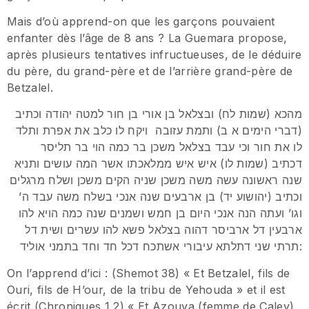
Mais d’où apprend-on que les garçons pouvaient
enfanter dès l’âge de 8 ans ? La Guemara propose,
après plusieurs tentatives infructueuses, de le déduire
du père, du grand-père et de l’arrière grand-père de
Betzalel.
מהכא (שמות לח) ובצלאל בן אורי בן חור למטה יהודה וכתיב
(דברי הימים א ב) ותמת עזובה ויקח לו כלב את אפרת ותלד
לו את חור וכי עבד בצלאל משכן בר כמה הוי בר תליסר
דכתיב (שמות לו) איש איש ממלאכתו אשר המה עושים ותניא
שנה ראשונה עשה משה משכן שניה הקים משכן ושלח מרגלים
וכתיב (יהושוע יד) בן ארבעים שנה אנכי בשלח משה עבד ה’
וגו’ ועתה הנה אנכי היום בן חמש ושמנים שנה כמה הויא להו
ארבעין דל ארביסר דהוה בצלאל פשא להו עשרים ושית דל
תרתי שני דתלתא עיבורי אשתכח דכל חד וחד בתמני אוליד:
On l’apprend d’ici : (Shemot 38) « Et Betzalel, fils de
Ouri, fils de H’our, de la tribu de Yehouda » et il est
écrit (Chroniques 1 2) « Et Azouva (femme de Calev)