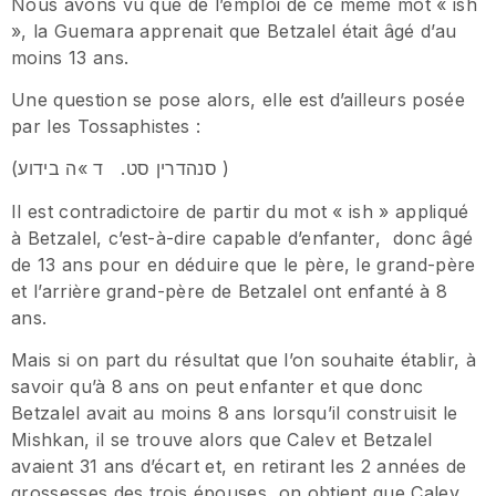
Nous avons vu que de l’emploi de ce même mot « ish
», la Guemara apprenait que Betzalel était âgé d’au
moins 13 ans.
Une question se pose alors, elle est d’ailleurs posée
par les Tossaphistes :
(סנהדרין סט. ד »ה בידוע )
Il est contradictoire de partir du mot « ish » appliqué
à Betzalel, c’est-à-dire capable d’enfanter, donc âgé
de 13 ans pour en déduire que le père, le grand-père
et l’arrière grand-père de Betzalel ont enfanté à 8
ans.
Mais si on part du résultat que l’on souhaite établir, à
savoir qu’à 8 ans on peut enfanter et que donc
Betzalel avait au moins 8 ans lorsqu’il construisit le
Mishkan, il se trouve alors que Calev et Betzalel
avaient 31 ans d’écart et, en retirant les 2 années de
grossesses des trois épouses, on obtient que Calev,