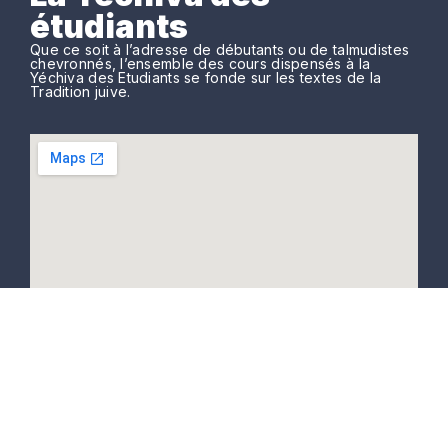
étudiants
Que ce soit à l’adresse de débutants ou de talmudistes
chevronnés, l’ensemble des cours dispensés à la
Yéchiva des Etudiants se fonde sur les textes de la
Tradition juive.
La Yéchiva des Étudiants
11, rue Vitruve
75020 PARIS.
Tél: 06 61 42 33 94.
yechivaetudiantsparis@gmail.com