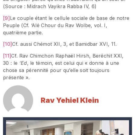
(Source : Midrach Vayikra Rabba IV, 6)
[9]
Le couple étant le cellule sociale de base de notre
Peuple (Cf. ‘Alé Chour du Rav Wolbe, vol. I,
quatrième partie.
[10]
Cf. aussi Chémot XII, 3, et Bamidbar XVI, 11.
[11]
Cf. Rav Chimchon Raphaël Hirsh, Beréchit XXI,
30 : le
‘Ed
, le témoin, est celui qui « donne à une
chose sa pérennité pour qu’elle soit toujours
présente ».
Rav Yehiel Klein