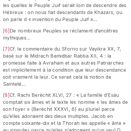
les quelles le Peuple Juif serait loin de descendre des
Hébreux : on nous fait descendants de Khazars, ou
on parle d « invention du Peuple Juif »…
[6]
De nombreux Peuples se réclament d’ancêtres
mythiques…
[7]
Cf. le commentaire du Sforno sur Vayikra XX, 7,
basé sur le Midrach Bamidbar Rabba XII, 4 : la
promesse faite à Avraham et aux autres Patriarches
est implicitement à la condition que leur descendance
soit vraiment la leur. Ce serait cela la notion de
Sainteté…
[8]
Cf. Rachi Beréchit XLVI, 27 : « La famille d’Esäu
comptait six âmes et le texte les nomme « les âmes de
son foyer » (Beréchit XXXVI, 6) au pluriel parce
qu’elles adoraient des dieux multiples. Jacob en
compte soixante-dix et la Thorah les appelle « âme »
au singulier parce qu’elles n’adoraient qu’un seul D.