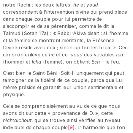
notre Rachi : les deux lettres,
hé
et
youd
correspondent à l’intervention divine qui prend place
dans chaque couple pour lui permettre de
s’accomplir et de se pérenniser, comme le dit le
Talmud (Sotah 17a) : « Rabbi ‘Akiva disait : si l’homme
et la femme se montrent méritants, la Présence
Divine réside avec eux ; sinon un feu les brûle ». Ceci
car si on enlève ce
hé
et ce
youd
des vocables
Ich
(homme) et
Icha
(femme), on obtient
Ech –
le feu.
C’est bien le Saint-Béni -Soit-Il uniquement qui peut
témoigner de la fidélité de ce couple, parce que Lui
même préside et garantit leur union sentimentale et
physique.
Cela se comprend aisément au vu de ce que nous
avons dit sur cette « provenance de D. », cette
hichtalchout
, qui se trouve ainsi vérifiée au niveau
individuel de chaque couple
[9]
. L’ harmonie que l’on