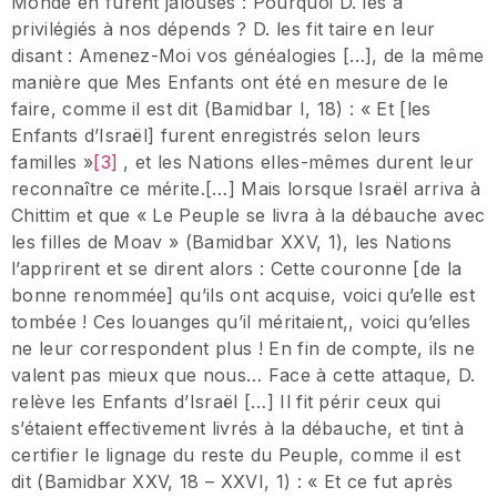
Monde en furent jalouses : Pourquoi D. les a
privilégiés à nos dépends ? D. les fit taire en leur
disant : Amenez-Moi vos généalogies […], de la même
manière que Mes Enfants ont été en mesure de le
faire, comme il est dit (Bamidbar I, 18) : « Et [les
Enfants d’Israël] furent enregistrés selon leurs
familles »
[3]
, et les Nations elles-mêmes durent leur
reconnaître ce mérite.[…] Mais lorsque Israël arriva à
Chittim et que « Le Peuple se livra à la débauche avec
les filles de Moav » (Bamidbar XXV, 1), les Nations
l’apprirent et se dirent alors : Cette couronne [de la
bonne renommée] qu’ils ont acquise, voici qu’elle est
tombée ! Ces louanges qu’il méritaient,, voici qu’elles
ne leur correspondent plus ! En fin de compte, ils ne
valent pas mieux que nous… Face à cette attaque, D.
relève les Enfants d’Israël […] Il fit périr ceux qui
s’étaient effectivement livrés à la débauche, et tint à
certifier le lignage du reste du Peuple, comme il est
dit (Bamidbar XXV, 18 – XXVI, 1) : « Et ce fut après