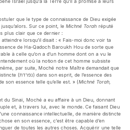
ené Israël jusqu’à la Terre qu’il a promise à leurs
ostuler que le type de connaissance de Dieu exigée
e jusqu’alors. Sur ce point, le
Michné Torah
réputé
 plus clair que ce dernier :
tteindre lorsqu’il disait : « Fais-moi donc voir ta
e l’essence de Ha-Qadoch Baroukh Hou de sorte que
able à celle qu’on a d’un homme dont on a vu le
e entendement où la notion de cet homme subsiste
 même, par suite, Moché notre Maître demandait que
e l’essence des
de son essence telle qu’elle est. » (
Michné Torah,
t du Sinaï, Moché a eu affaire à un Dieu, donnant
euple et, à travers lui, avec le monde. Ce faisant Dieu
une connaissance intellectuelle, de manière distincte
hose en son essence, c’est être capable d’en
tinguer de toutes les autres choses. Acquérir une telle