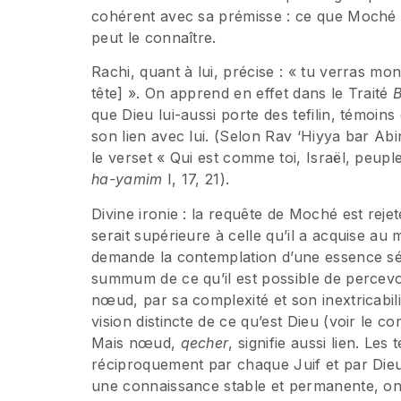
cohérent avec sa prémisse : ce que Moché a 
peut le connaître.
Rachi, quant à lui, précise : « tu verras mon dos : il lui 
tête] ». On apprend en effet dans le Traité
B
que Dieu lui-aussi porte des tefilin, témoins 
son lien avec lui. (Selon Rav ‘Hiyya bar Ab
ha-yamim
I, 17, 21).
Divine ironie : la requête de Moché est rejet
serait supérieure à celle qu’il a acquise 
demande la contemplation d’une essence sépa
summum de ce qu’il est possible de percevoi
nœud, par sa complexité et son inextricabili
vision distincte de ce qu’est Dieu (voir le
Mais nœud,
qecher
, signifie aussi lien. Les
réciproquement par chaque Juif et par Dieu 
une connaissance stable et permanente, on 