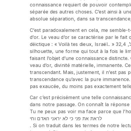
connaissance requiert de pouvoir contempl
séparée des autres choses. C’est ainsi à un
absolue séparation, dans sa transcendance
C’est paradoxalement en cela, me semble-t-i
d’or. Le veau d’or se caractérise par le fait
déictique : « Voilà tes dieux, Israël.. » אלה אלקיך ישראל, 32,4), précisément parce qu’il a une
silhouette, une forme qui tout à la fois le li
faisant l’objet d’une connaissance distinct
veau d’or, divinité matérielle, immanente. 
transcendant. Mais, justement, il n’est pas p
transcendance qu’avec la pure immanence. 
pas exaucée, du moins pas exactement telle q
Car c’est précisément une telle connaissance 
dans notre passage. On connaît la réponse 
Tu ne peux pas voir ma face parce que l’homme 
לראת את פני כי לא יראני האדם וחי
. Si on traduit dans les termes de notre lec