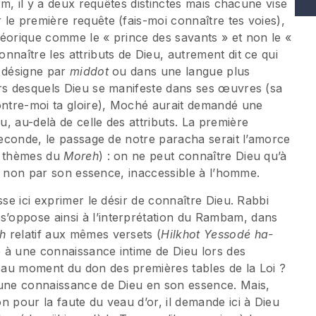
am, il y a deux requêtes distinctes mais chacune vise
le première requête (fais-moi connaître tes voies),
héorique comme le « prince des savants » et non le «
nnaître les attributs de Dieu, autrement dit ce qui
n désigne par
middot
ou dans une langue plus
ers desquels Dieu se manifeste dans ses œuvres (sa
montre-moi ta gloire), Moché aurait demandé une
, au-delà de celle des attributs. La première
 seconde, le passage de notre paracha serait l’amorce
s thèmes du
Moreh
) : on ne peut connaître Dieu qu’à
ais non par son essence, inaccessible à l’homme.
sse ici exprimer le désir de connaître Dieu. Rabbi
’oppose ainsi à l’interprétation du Rambam, dans
h
relatif aux mêmes versets (
Hilkhot Yessodé ha-
dé à une connaissance intime de Dieu lors des
 au moment du don des premières tables de la Loi ?
 une connaissance de Dieu en son essence. Mais,
n pour la faute du veau d’or, il demande ici à Dieu