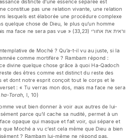
issance distincte d’une essence séparée est
 ne constitue pas une relation vivante, une relation
 dans lesquels est élaborée une procédure complexe
s quelque chose de Dieu, le plus qu’un homme
ace ne sera pas vue » (33,23) וראית את אחורי
templative de Moché ? Qu’a-t-il vu au juste, si la
condamnée comme mortifère ? Rambam répond :
nce divine quelque chose grâce à quoi Ha-Qadoch
reste des êtres comme est distinct du reste des
 dont notre esprit conçoit tout le corps et le
le verset : « Tu verras mon dos, mais ma face ne sera
 ha-Torah
, I, 10)
omme veut bien donner à voir aux autres de lui-
isément parce qu’il cache sa nudité, permet à un
face opaque qui masque et fait voir, qui sépare et
Ce que Moché a vu c’est cela même que Dieu a bien
précisément ? Rambam lui-même ne répond pas,