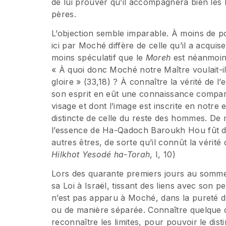
de lui prouver qu’il accompagnera bien les b
pères.
L’objection semble imparable. À moins de p
ici par Moché diffère de celle qu’il a acquis
moins spéculatif que le
Moreh
est néanmoins
« À quoi donc Moché notre Maître voulait-il a
gloire » (33,18) ? À connaître la vérité d
son esprit en eût une connaissance compar
visage et dont l’image est inscrite en notr
distincte de celle du reste des hommes. De
l’essence de Ha-Qadoch Baroukh Hou fût distincte (נפרדת) dans son esprit, d
autres êtres, de sorte qu’il connût la vérité 
Hilkhot Yesodé ha-Torah
, I, 10)
Lors des quarante premiers jours au somme
sa Loi à Israël, tissant des liens avec son p
n’est pas apparu à Moché, dans la pureté d’
ou de manière séparée. Connaître quelque c
reconnaître les limites, pour pouvoir le dis