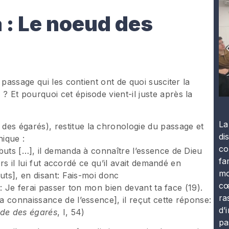
 : Le noeud des
 passage qui les contient ont de quoi susciter la
Et pourquoi cet épisode vient-il juste après la
La
des égarés), restitue la chronologie du passage et
di
hique :
co
buts […], il demanda à connaître l’essence de Dieu
fa
ors il lui fut accordé ce qu’il avait demandé en
mo
uts], en disant: Fais-moi donc
cœ
du: Je ferai passer ton mon bien devant ta face (19).
ra
 connaissance de l’essence], il reçut cette réponse:
d’
de des égarés
, I, 54)
pa