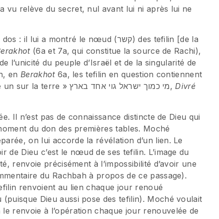
vu relève du secret, nul avant lui ni après lui ne
a montré le nœud (קשר) des tefilin [de la
erakhot
(6a et 7a, qui constitue la source de Rachi),
de l’unicité du peuple d’Israël et de la singularité de
in, en
Berakhot
6a, les tefilin en question contiennent
le verset « Qui est comme toi, Israël, peuple un sur la terre » מי כמוך ישראל גוי אחד בארץ,
Divré
ée. Il n’est pas de connaissance distincte de Dieu qui
au moment du don des premières tables. Moché
rée, on lui accorde la révélation d’un lien. Le
r de Dieu c’est le nœud de ses tefilin. L’image du
té, renvoie précisément à l’impossibilité d’avoir une
 commentaire du Rachbah à propos de ce passage).
 tefilin renvoient au lien chaque jour renoué
(puisque Dieu aussi pose des tefilin). Moché voulait
le renvoie à l’opération chaque jour renouvelée de