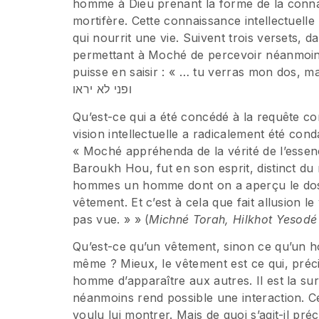
homme à Dieu prenant la forme de la conna
mortifère. Cette connaissance intellectuelle
qui nourrit une vie. Suivent trois versets,
permettant à Moché de percevoir néanmoin
puisse en saisir : « … tu verras mon dos, mais ma f
ופני לא יראו
Qu’est-ce qui a été concédé à la requête con
vision intellectuelle a radicalement été 
« Moché appréhenda de la vérité de l’esse
Baroukh Hou, fut en son esprit, distinct du 
hommes un homme dont on a aperçu le dos et
vêtement. Et c’est à cela que fait allusion 
pas vue. » » (
Michné Torah, Hilkhot Yesodé
Qu’est-ce qu’un vêtement, sinon ce qu’un h
même ? Mieux, le vêtement est ce qui, préc
homme d’apparaître aux autres. Il est la sur
néanmoins rend possible une interaction. 
voulu lui montrer. Mais de quoi s’agit-il 