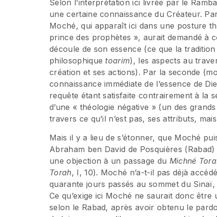
Selon l’interprétation ici livrée par le Ramb
une certaine connaissance du Créateur. Par 
Moché, qui apparaît ici dans une posture t
prince des prophètes », aurait demandé à co
découle de son essence (ce que la traditio
philosophique
toarim
), les aspects au trav
création et ses actions). Par la seconde (
connaissance immédiate de l’essence de Dieu
requête étant satisfaite contrairement à la
d’une « théologie négative » (un des grand
travers ce qu’il n’est pas, ses attributs, m
Mais il y a lieu de s’étonner, que Moché pui
Abraham ben David de Posquières (Rabad) s
une objection à un passage du
Michné Tora
Torah
, I, 10). Moché n’a-t-il pas déjà accé
quarante jours passés au sommet du Sinaï,
Ce qu’exige ici Moché ne saurait donc être
selon le Rabad, après avoir obtenu le pardo