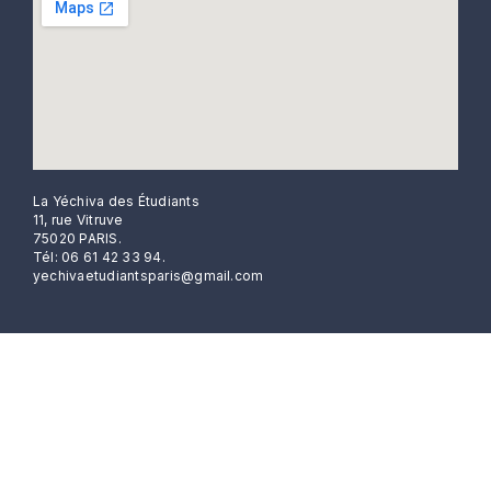
La Yéchiva des Étudiants
11, rue Vitruve
75020 PARIS.
Tél: 06 61 42 33 94.
yechivaetudiantsparis@gmail.com