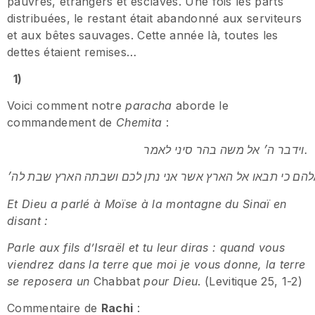
pauvres, étrangers et esclaves. Une fois les parts
distribuées, le restant était abandonné aux serviteurs
et aux bêtes sauvages. Cette année là, toutes les
dettes étaient remises…
1)
Voici comment notre
paracha
aborde le
commandement de
Chemita
:
וידבר ה׳ אל משה בהר סיני לאמר.
Et Dieu a parlé à Moïse à la montagne du Sinaï en
disant :
Parle aux fils d’Israël et tu leur diras : quand vous
viendrez dans la terre que moi je vous donne, la terre
se reposera un
Chabbat
pour Dieu
. (Levitique 25, 1-2)
Commentaire de
Rachi
: