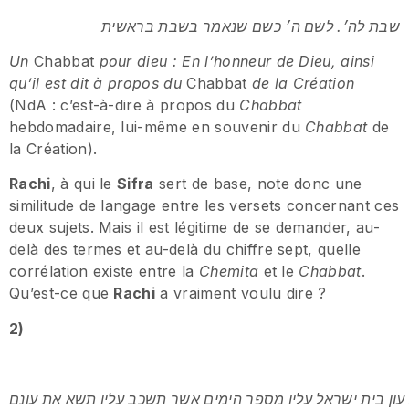
שבת לה׳. לשם ה׳ כשם שנאמר בשבת בראשית
Un
Chabbat
pour dieu : En l’honneur de Dieu, ainsi
qu’il est dit à propos du
Chabbat
de la Création
(NdA : c’est-à-dire à propos du
Chabbat
hebdomadaire, lui-même en souvenir du
Chabbat
de
la Création).
Rachi
, à qui le
Sifra
sert de base, note donc une
similitude de langage entre les versets concernant ces
deux sujets. Mais il est légitime de se demander, au-
delà des termes et au-delà du chiffre sept, quelle
corrélation existe entre la
Chemita
et le
Chabbat
.
Qu’est-ce que
Rachi
a vraiment voulu dire ?
2)