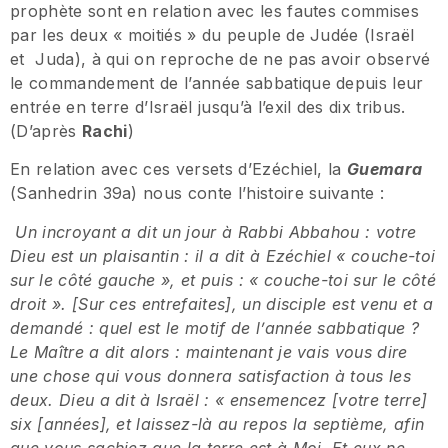
prophète sont en relation avec les fautes commises
par les deux « moitiés » du peuple de Judée (Israël
et Juda), à qui on reproche de ne pas avoir observé
le commandement de l’année sabbatique depuis leur
entrée en terre d’Israël jusqu’à l’exil des dix tribus.
(D’après
Rachi
)
En relation avec ces versets d’Ezéchiel, la
Guemara
(Sanhedrin 39a) nous conte l’histoire suivante :
Un incroyant a dit un jour à Rabbi Abbahou : votre
Dieu est un plaisantin : il a dit à Ezéchiel « couche-toi
sur le côté gauche », et puis : « couche-toi sur le côté
droit ». [Sur ces entrefaites], un disciple est venu et a
demandé : quel est le motif de l’année sabbatique ?
Le Maître a dit alors : maintenant je vais vous dire
une chose qui vous donnera satisfaction à tous les
deux. Dieu a dit à Israël : « ensemencez [votre terre]
six [années], et laissez-là au repos la septième, afin
que vous sachiez que la terre est à Moi. Et eux ne