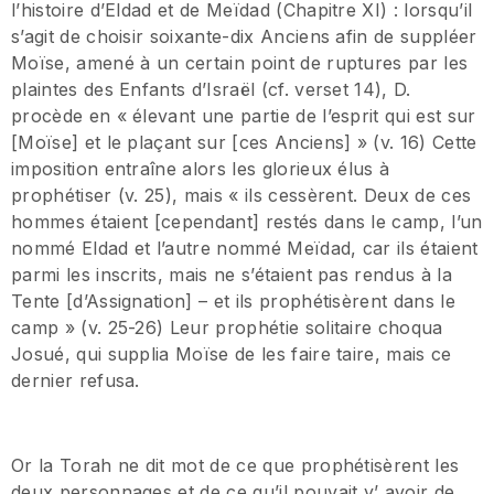
l’histoire d’Eldad et de Meïdad (Chapitre XI) : lorsqu’il
s’agit de choisir soixante-dix Anciens afin de suppléer
Moïse, amené à un certain point de ruptures par les
plaintes des Enfants d’Israël (cf. verset 14), D.
procède en « élevant une partie de l’esprit qui est sur
[Moïse] et le plaçant sur [ces Anciens] » (v. 16) Cette
imposition entraîne alors les glorieux élus à
prophétiser (v. 25), mais « ils cessèrent. Deux de ces
hommes étaient [cependant] restés dans le camp, l’un
nommé Eldad et l’autre nommé Meïdad, car ils étaient
parmi les inscrits, mais ne s’étaient pas rendus à la
Tente [d’Assignation] – et ils prophétisèrent dans le
camp » (v. 25-26) Leur prophétie solitaire choqua
Josué, qui supplia Moïse de les faire taire, mais ce
dernier refusa.
Or la Torah ne dit mot de ce que prophétisèrent les
deux personnages et de ce qu’il pouvait y’ avoir de