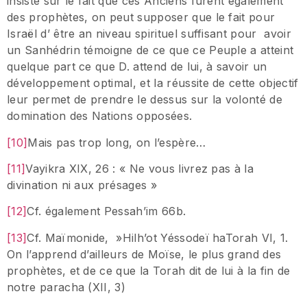
insisté sur le fait que ces Anciens furent également
des prophètes, on peut supposer que le fait pour
Israël d’ être an niveau spirituel suffisant pour avoir
un Sanhédrin témoigne de ce que ce Peuple a atteint
quelque part ce que D. attend de lui, à savoir un
développement optimal, et la réussite de cette objectif
leur permet de prendre le dessus sur la volonté de
domination des Nations opposées.
[10]
Mais pas trop long, on l’espère…
[11]
Vayikra XIX, 26 : « Ne vous livrez pas à la
divination ni aux présages »
[12]
Cf. également Pessah’im 66b.
[13]
Cf. Maïmonide, »Hilh’ot Yéssodeï haTorah VI, 1.
On l’apprend d’ailleurs de Moïse, le plus grand des
prophètes, et de ce que la Torah dit de lui à la fin de
notre paracha (XII, 3)