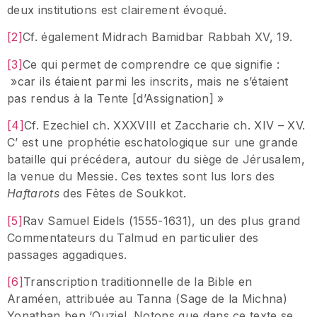
deux institutions est clairement évoqué.
[2]
Cf. également Midrach Bamidbar Rabbah XV, 19.
[3]
Ce qui permet de comprendre ce que signifie :
»car ils étaient parmi les inscrits, mais ne s’étaient
pas rendus à la Tente [d’Assignation] »
[4]
Cf. Ezechiel ch. XXXVIII et Zaccharie ch. XIV – XV.
C’ est une prophétie eschatologique sur une grande
bataille qui précédera, autour du siège de Jérusalem,
la venue du Messie. Ces textes sont lus lors des
Haftarots
des Fêtes de Soukkot.
[5]
Rav Samuel Eidels (1555-1631), un des plus grand
Commentateurs du Talmud en particulier des
passages aggadiques.
[6]
Transcription traditionnelle de la Bible en
Araméen, attribuée au Tanna (Sage de la Michna)
Yonathan ben ‘Ouziel. Notons que dans ce texte se