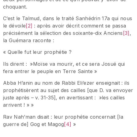
choquant.
C’est le Talmud, dans le traité Sanhédrin 17a qui nous
le dévoile
[2]
: après avoir décrit comment se passa
précisément la sélection des soixante-dix Anciens
[3]
,
la Guémara raconte :
« Quelle fut leur prophétie ?
Ils dirent : »Moïse va mourir, et ce sera Josué qui
fera entrer le peuple en Terre Sainte »
Abba H’anin au nom de Rabbi Eli’ezer enseignait : ils
prophétisèrent au sujet des cailles [que D. va envoyer
juste après – v. 31-35], en avertissant : »les cailles
arrivent ! » »
Rav Nah’man disait : leur prophétie concernait [la
guerre de] Gog et Magog
[4]
»