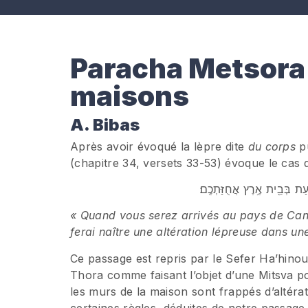
Paracha Metsora 
maisons
A. Bibas
Après avoir évoqué la lèpre dite
du corps
pu
(chapitre 34, versets 33-53) évoque le cas
רַ֔עַת בְּבֵ֖ית אֶ֥רֶץ אֲחֻזַּתְכֶֽם׃
« Quand vous serez arrivés au pays de Cana
ferai naître une altération lépreuse dans 
Ce passage est repris par le Sefer Ha’hi
Thora comme faisant l’objet d’une Mitsva po
les murs de la maison sont frappés d’altéra
certaines règles, déduites de notre passage