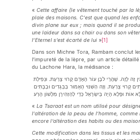
«
Cette affaire (le vêtement touché par la lè
plaie des maisons. C’est que quand les enfant
divin plane sur eux ; mais quand il se produ
une laideur dans sa chair ou dans son vête
l’Eternel s’est écarté de lui
»
[1]
Dans son Michne Tora, Rambam conclut les 1
l’impureté de la lèpre¸ par un article détaill
du Lachone Hara, la médisance :
ִין זֶה לָזֶה. שֶׁהֲרֵי לֹבֶן עוֹר הָאָדָם קָרוּי צָרַעַת. וּנְפִילַת
ִים קָרוּי צָרַעַת. וְזֶה הַשִּׁנּוּי הָאָמוּר בַּבְּגָדִים וּבַבָּתִּים
ָא אוֹת וּפֶלֶא הָיָה בְּיִשְׂרָאֵל כְּדֵי לְהַזְהִירָן מִלָּשׁוֹן הָרַע
«
La Tsaraat est un nom utilisé pour désign
l’altération de la peau de l’homme, comme l
encore l’altération des habits ou des maiso
Cette modification dans les tissus et les m