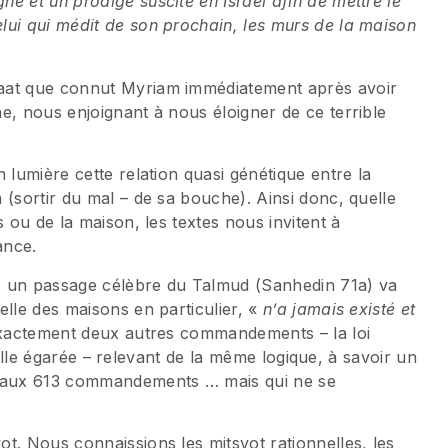
e et un prodige suscité en Israel afin de mettre le
lui qui médit de son prochain, les murs de la maison
raat que connut Myriam immédiatement après avoir
e, nous enjoignant à nous éloigner de ce terrible
 lumière cette relation quasi génétique entre la
 (sortir du mal – de sa bouche). Ainsi donc, quelle
s ou de la maison, les textes nous invitent à
ance.
ais un passage célèbre du Talmud (Sanhedin 71a) va
elle des maisons en particulier, «
n’a jamais existé et
exactement deux autres commandements – la loi
a ville égarée – relevant de la même logique, à savoir un
 aux 613 commandements … mais qui ne se
t. Nous connaissions les mitsvot rationnelles, les