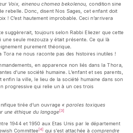
leur Voix, einenou chomea bekolenou,
condition sine
de rebelle. Donc, disent Nos Sages, cet enfant doit
ix ! C’est hautement improbable. Ceci n’arrivera
te suggèrerait, toujours selon Rabbi Eliezer que cette
 si une seule mezouza y était présente. Ce qui là
seignement purement théorique.
Tora ne nous raconte pas des histoires inutiles !
mandements, en apparence non liés dans la Thora,
ntes d’une société humaine. L’enfant et ses parents,
t enfin la ville, le lieu de la société humaine dans son
n progressive qui relie un à un ces trois
nifique tirée d’un ouvrage
« paroles toxiques
[3]
ur une éthique du langage
ntre 1944 et 1950 aux Etas Unis par le département
[4]
Jewish Committee
qui s’est attachée à
comprendre