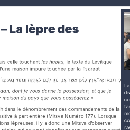
– La lèpre des
is celle touchant
les habits
, le texte du Lévitique
 d’une maison impure touchée par la Tsaraat
כִּ֤י תָבֹ֙אוּ֙ אֶל־אֶ֣רֶץ כְּנַ֔עַן אֲשֶׁ֥ר אֲנִ֛י נֹתֵ֥ן לָכֶ֖ם לַאֲחֻזָּ֑ה וְנָתַתִּי֙ נֶ֣גַע צָ
La
an, dont je vous donne la possession, et que je
di
une maison du pays que vous posséderez
»
co
fa
nouh dans le dénombrement des commandements de la
mo
sitive à part entière (Mitsva Numéro 177). Lorsque
cœ
tions lépreuses, il y a donc une Mitsva d’observer
ra
, règles qui peuvent s’appliquer aux personnes ayant