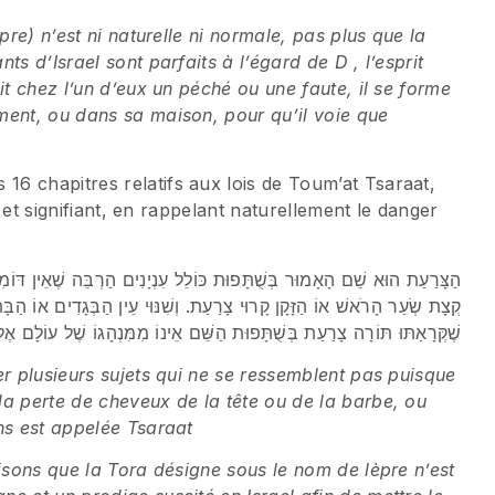
pre) n’est ni naturelle ni normale, pas plus que la
s d’Israel sont parfaits à l’égard de D , l’esprit
it chez l’un d’eux un péché ou une faute, il se forme
ment, ou dans sa maison, pour qu’il voie que
6 chapitres relatifs aux lois de Toum’at Tsaraat,
é et signifiant, en rappelant naturellement le danger
הַצָּרַעַת הוּא שֵׁם הָאָמוּר בְּשֻׁתָּפוּת כּוֹלֵל עִנְיָנִים הַרְבֵּה שֶׁאֵין דּוֹמ
קְצָת שְׂעַר הָרֹאשׁ אוֹ הַזָּקָן קָרוּי צָרַעַת. וְשִׁנּוּי עֵין הַבְּגָדִים אוֹ הַבָּתּ
שֶׁקְּרָאַתּוּ תּוֹרָה צָרַעַת בְּשֻׁתָּפוּת הַשֵּׁם אֵינוֹ מִמִּנְהָגוֹ שֶׁל עוֹלָם אֶלּ
er plusieurs sujets qui ne se ressemblent pas puisque
a perte de cheveux de la tête ou de la barbe, ou
ns est appelée Tsaraat
aisons que la Tora désigne sous le nom de lèpre n’est