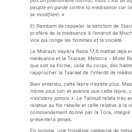
pas un phénomène normal, mais c’est un sign
peuple en garde contre la médisance car ce
se modifient.
»
Et Rambam de rappeler la sanction de Tsa
proféré de la médisance à l’endroit de Moch
vice qui ronge les hommes et la société.
Le Midrash Vayikra Raba 17,6 mettait déjà en
médisance et la Tsaraat. Metsora – Motsi Ra
que soit sa forme, celle du corps, des habit
rapprocher la Tsaraat de l’interdit de médis
Bien entendu, cette lèpre n’existe plus. M
même plus loin et avance que cette lèpre, c
n’existera jamais
». Le Talmud relate très 
relative au fils rebelle et celle relative à l
commandement donné par la Tora, intégré
présentera jamais.
En somme, une troisième catégorie de mitsvo