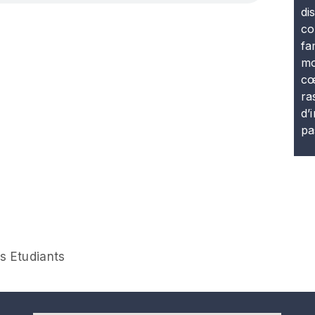
di
co
fa
mo
cœ
ra
d’
pa
s Etudiants